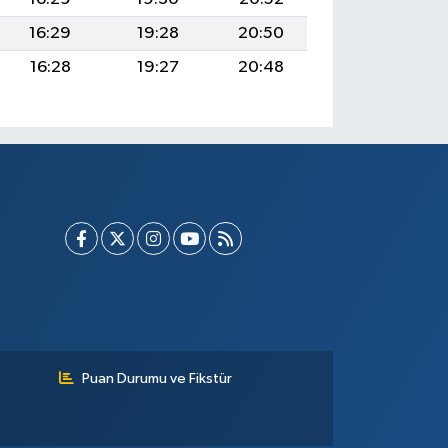
16:29
19:28
20:50
16:28
19:27
20:48
Puan Durumu ve Fikstür