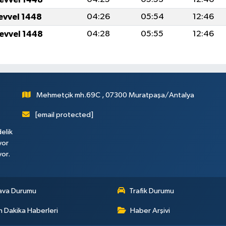
levvel 1448
04:26
05:54
12:46
levvel 1448
04:28
05:55
12:46
Mehmetçik mh.69C , 07300 Muratpaşa/Antalya
[email protected]
elik
yor
yor.
ava Durumu
Trafik Durumu
 Dakika Haberleri
Haber Arşivi