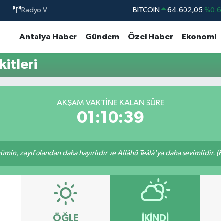
Radyo V
BITCOIN
64.602,05
%0.
DOLAR
47,6006
%0.
Antalya Haber
Gündem
Özel Haber
Ekonomi
EURO
55,0250
%0.
itleri
STERLİN
64,2398
%0
GRAM ALTIN
6513.94
%0.
BİST100
13.768
%4
AKŞAM VAKTINE KALAN SÜRE
01:10:39
min, zayıf olandan daha hayırlıdır ve Allâhü Teâlâ'ya daha sevimlidir. (H
ÖĞLE
İKINDI