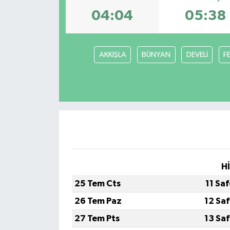
04:04
05:38
Haberler
KANALV Spor
AKKIŞLA
BÜNYAN
DEVELİ
F
Kültür Sanat
Magazin
Öğle Bülteni
Sağlık
H
Siyaset
25 Tem Cts
11 Sa
26 Tem Paz
12 Sa
Sosyal medya
27 Tem Pts
13 Sa
Spor