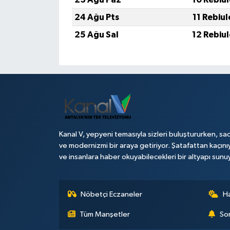
24 Ağu Pts
11 Rebiu
25 Ağu Sal
12 Rebiu
Kanal V, yepyeni temasıyla sizleri buluştururken, sad
ve modernizmi bir araya getiriyor. Şatafattan kaçını
ve insanlara haber okuyabilecekleri bir altyapı sunu
Nöbetçi Eczaneler
H
Tüm Manşetler
Son