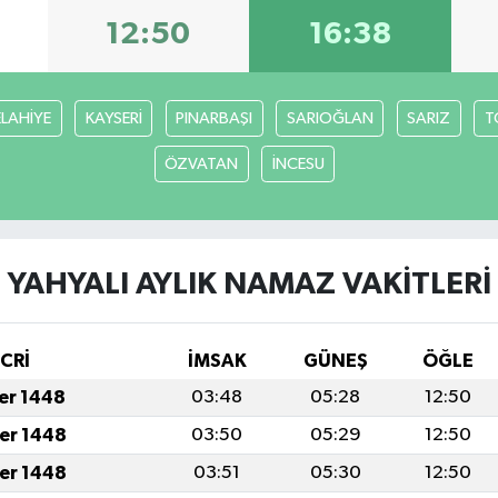
12:50
16:38
ELAHİYE
KAYSERİ
PINARBAŞI
SARIOĞLAN
SARIZ
T
ÖZVATAN
İNCESU
YAHYALI AYLIK NAMAZ VAKITLERI
İCRİ
İMSAK
GÜNEŞ
ÖĞLE
fer 1448
03:48
05:28
12:50
fer 1448
03:50
05:29
12:50
fer 1448
03:51
05:30
12:50