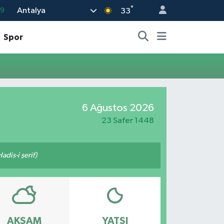
°
Antalya
69
33
06
Spor
02
.2
32
8
6 Ağustos 2026
23 Safer 1448
adis-i şerif)
AKŞAM
YATSI