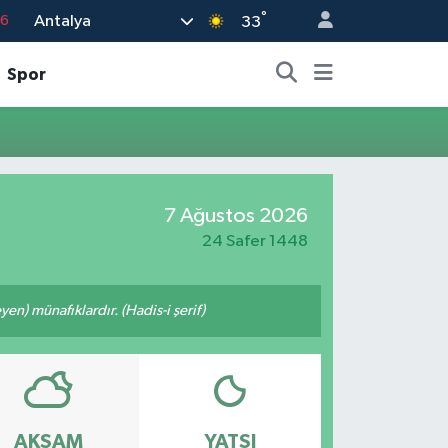
°
Antalya
76
33
17
Spor
01
02
12
4
7 Ağustos 2026
24 Safer 1448
n) münafıklardır. (Hadis-i şerif)
AKŞAM
YATSI