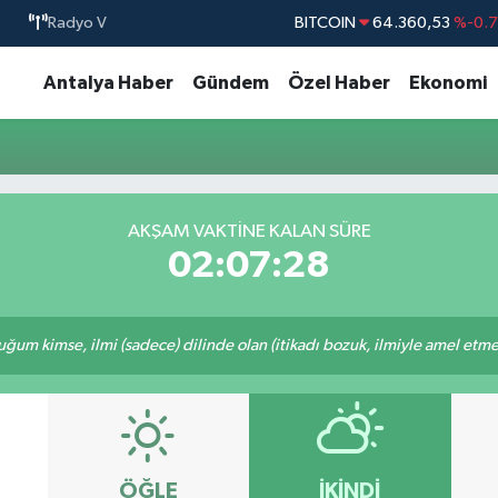
Radyo V
BITCOIN
64.360,53
%-0.
DOLAR
47,7069
%0.
Antalya Haber
Gündem
Özel Haber
Ekonomi
EURO
55,0265
%0.
STERLİN
64,1897
%0.
GRAM ALTIN
6618.49
%2.
BİST100
13.887
%6
AKŞAM VAKTINE KALAN SÜRE
02:07:28
m kimse, ilmi (sadece) dilinde olan (itikadı bozuk, ilmiyle amel etmeye
ÖĞLE
İKINDI