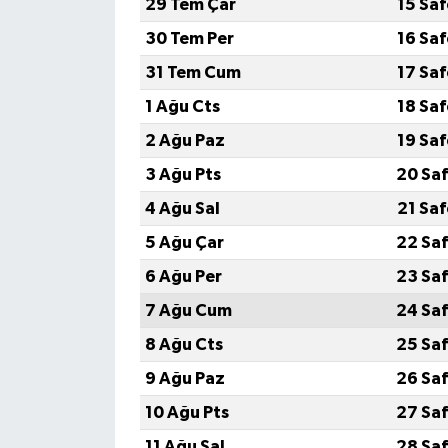
29 Tem Çar
15 Sa
30 Tem Per
16 Sa
Teknoloji
31 Tem Cum
17 Sa
Televizyon
1 Ağu Cts
18 Sa
2 Ağu Paz
19 Sa
Turizm
3 Ağu Pts
20 Saf
Yaşam
4 Ağu Sal
21 Sa
5 Ağu Çar
22 Saf
6 Ağu Per
23 Saf
7 Ağu Cum
24 Saf
8 Ağu Cts
25 Saf
9 Ağu Paz
26 Saf
10 Ağu Pts
27 Saf
11 Ağu Sal
28 Saf