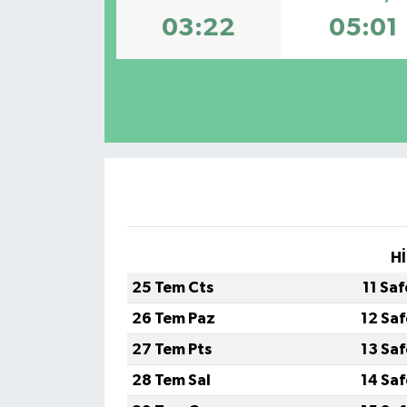
03:22
05:01
Haberler
KANALV Spor
Kültür Sanat
Magazin
Öğle Bülteni
Hİ
Sağlık
25 Tem Cts
11 Sa
Siyaset
26 Tem Paz
12 Sa
27 Tem Pts
13 Sa
Sosyal medya
28 Tem Sal
14 Sa
Spor