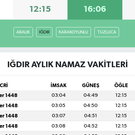
12:15
16:06
ARALIK
IĞDIR
KARAKOYUNLU
TUZLUCA
IĞDIR AYLIK NAMAZ VAKITLERI
CRİ
İMSAK
GÜNEŞ
ÖĞLE
fer 1448
03:04
04:49
12:15
fer 1448
03:05
04:50
12:15
fer 1448
03:07
04:51
12:15
fer 1448
03:08
04:52
12:15