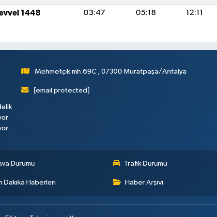
levvel 1448
03:47
05:18
12:11
Mehmetçik mh.69C , 07300 Muratpaşa/Antalya
[email protected]
elik
yor
yor.
ava Durumu
Trafik Durumu
 Dakika Haberleri
Haber Arşivi