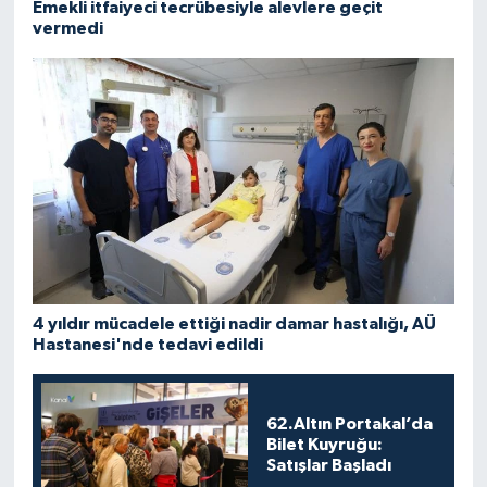
Emekli itfaiyeci tecrübesiyle alevlere geçit
vermedi
4 yıldır mücadele ettiği nadir damar hastalığı, AÜ
Hastanesi'nde tedavi edildi
62.Altın Portakal’da
Bilet Kuyruğu:
Satışlar Başladı