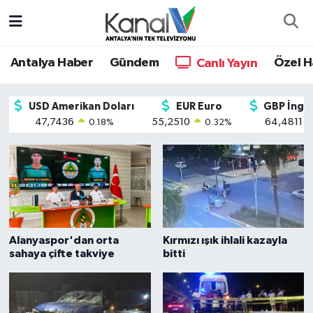
Ana Haber
Nöbetçi Eczaneler
Antalya Haber
Gündem
Özel H
Canlı Yayın
Antalya Haber
Hava Durumu
Antalya'nın Tek Televizyonu
USD Amerikan Doları
EUR Euro
GBP İngili
47,7436
55,2510
64,4811
Dünya
Trafik Durumu
0.18
%
0.32
%
Eğitim
Süper Lig Puan Durumu ve Fikstür
Ekonomi
Tüm Manşetler
Gündem
Son Dakika Haberleri
Alanyaspor'dan orta
Kırmızı ışık ihlali kazayla
sahaya çifte takviye
bitti
Günün Manşetleri
Haber Arşivi
Haber Kuşakları