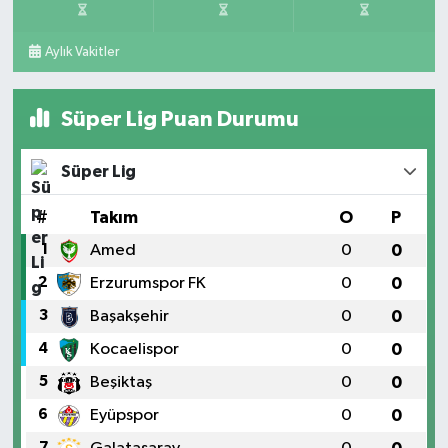
Aylık Vakitler
Süper Lig Puan Durumu
Süper Lig
#
Takım
O
P
1
Amed
0
0
2
Erzurumspor FK
0
0
3
Başakşehir
0
0
4
Kocaelispor
0
0
5
Beşiktaş
0
0
6
Eyüpspor
0
0
7