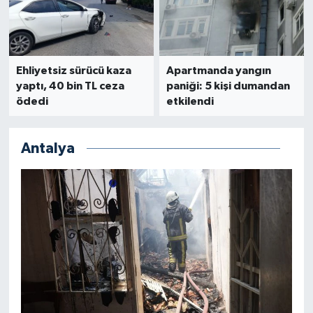
Teknoloji
Televizyon
Ehliyetsiz sürücü kaza
Apartmanda yangın
yaptı, 40 bin TL ceza
paniği: 5 kişi dumandan
ödedi
etkilendi
Turizm
Yaşam
Antalya