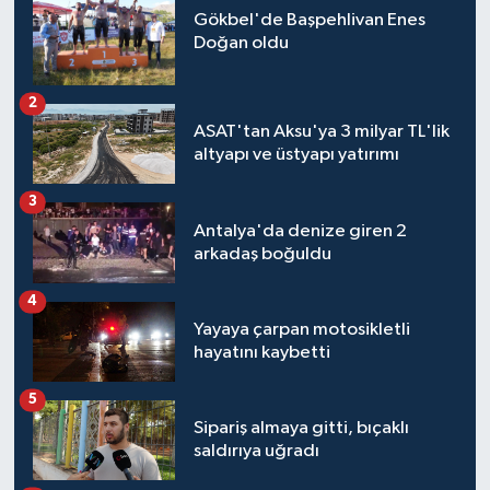
Gökbel'de Başpehlivan Enes
Doğan oldu
2
ASAT'tan Aksu'ya 3 milyar TL'lik
altyapı ve üstyapı yatırımı
3
Antalya'da denize giren 2
arkadaş boğuldu
4
Yayaya çarpan motosikletli
hayatını kaybetti
5
Sipariş almaya gitti, bıçaklı
saldırıya uğradı