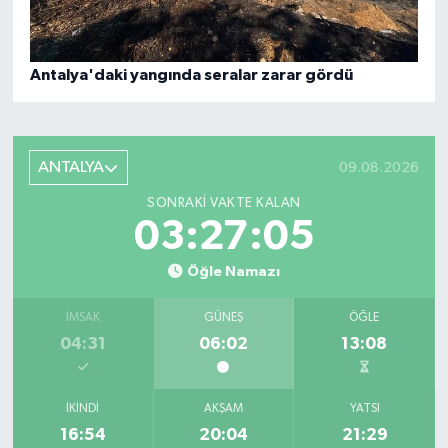
Antalya'daki yangında seralar zarar gördü
ANTALYA
09.08.2026
SONRAKI VAKTE KALAN
03:27:04
Öğle Namazı
İMSAK
GÜNEŞ
ÖĞLE
04:31
06:02
13:08
İKINDI
AKŞAM
YATSI
16:54
20:04
21:29