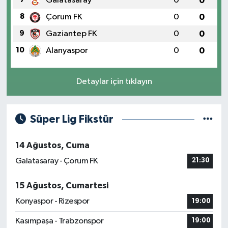
Galatasaray
0
0
8
Çorum FK
0
0
9
Gaziantep FK
0
0
10
Alanyaspor
0
0
Detaylar için tıklayın
Süper Lig Fikstür
14 Ağustos, Cuma
Galatasaray - Çorum FK
21:30
15 Ağustos, Cumartesi
Konyaspor - Rizespor
19:00
Kasımpaşa - Trabzonspor
19:00