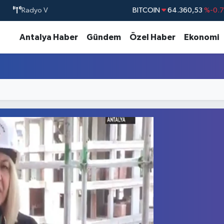
Radyo V
BITCOIN
64.360,53
%-0.
DOLAR
47,7069
%0.
Antalya Haber
Gündem
Özel Haber
Ekonomi
EURO
55,0265
%0.
STERLİN
64,1897
%0.
GRAM ALTIN
6618.49
%2.
BİST100
13.887
%6