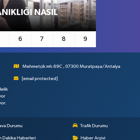
NIKLIĞI NASIL
Bursa'da ç
5
6
7
8
9
Mehmetçik mh.69C , 07300 Muratpaşa/Antalya
[email protected]
elik
yor
yor.
ava Durumu
Trafik Durumu
 Dakika Haberleri
Haber Arşivi