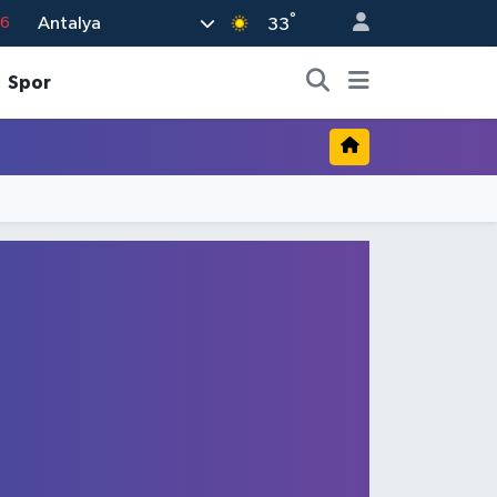
°
Antalya
76
33
17
Spor
01
02
12
4