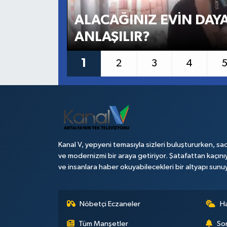
ALACAĞINIZ EVİN DAYA
Haberler
ANLAŞILIR?
KANALV Spor
1
2
3
4
Kültür Sanat
Magazin
Öğle Bülteni
Kanal V, yepyeni temasıyla sizleri buluştururken, sad
Sağlık
ve modernizmi bir araya getiriyor. Şatafattan kaçını
ve insanlara haber okuyabilecekleri bir altyapı sunu
Siyaset
Sosyal medya
Nöbetçi Eczaneler
H
Tüm Manşetler
Son
Spor