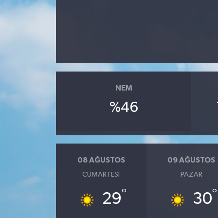
Haberler
KANALV Spor
Kültür Sanat
NEM
Magazin
%46
Öğle Bülteni
Sağlık
08 AĞUSTOS
09 AĞUSTOS
Siyaset
CUMARTESI
PAZAR
Sosyal medya
°
°
29
30
Spor