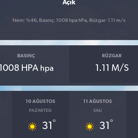
Açık
Nem: %46, Basınç: 1008 hpa hPa, Rüzgar: 1.11 m/s
BASINÇ
RÜZGAR
1008 HPA
1.11 M/S
hpa
10 AĞUSTOS
11 AĞUSTOS
PAZARTESI
SALI
°
°
31
31