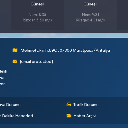
Güneşli
Güneşli
Nem: %35
Nem: %31
Rüzgar: 5.50 m/s
Rüzgar: 4.31 m/s
Mehmetçik mh.69C , 07300 Muratpaşa/Antalya
[email protected]
elik
yor
yor.
ava Durumu
Trafik Durumu
 Dakika Haberleri
Haber Arşivi