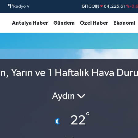
Radyo V
BITCOIN
64.225,61
%-0.
DOLAR
47,6704
%
Antalya Haber
Gündem
Özel Haber
Ekonomi
EURO
55,0406
%-0.
STERLİN
64,2143
%
GRAM ALTIN
6510.40
%0.4
BİST100
13.799
%7
, Yarın ve 1 Haftalık Hava Du
Aydın
°
22