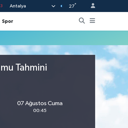
°
Antalya
63
27
0
Spor
08
0
5
0
rumu Tahmini
07 Ağustos Cuma
00:45