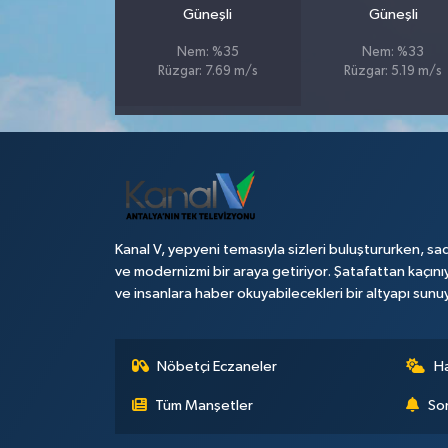
Güneşli
Güneşli
Teknoloji
Nem: %35
Nem: %33
Rüzgar: 7.69 m/s
Rüzgar: 5.19 m/s
Televizyon
Turizm
Yaşam
Kanal V, yepyeni temasıyla sizleri buluştururken, sad
ve modernizmi bir araya getiriyor. Şatafattan kaçını
ve insanlara haber okuyabilecekleri bir altyapı sunu
Nöbetçi Eczaneler
H
Tüm Manşetler
Son