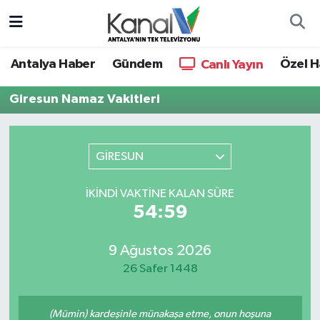
Ana Haber
Nöbetçi Eczaneler
Antalya Haber
Gündem
Özel H
Canlı Yayın
Antalya Haber
Hava Durumu
Giresun Namaz Vakitleri
Dünya
Trafik Durumu
GİRESUN
Eğitim
Süper Lig Puan Durumu ve Fikstür
İKINDI VAKTINE KALAN SÜRE
Ekonomi
Tüm Manşetler
54:59
Gündem
Son Dakika Haberleri
9 Ağustos 2026
26 Safer 1448
Günün Manşetleri
Haber Arşivi
Haber Kuşakları
(Mümin) kardeşinle münakaşa etme, onun hoşuna