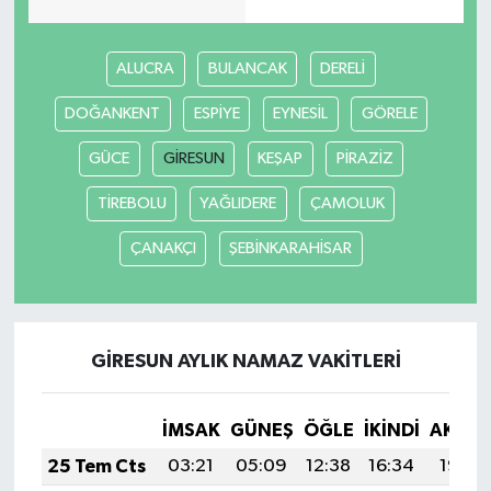
Teknoloji
ALUCRA
BULANCAK
DERELİ
Televizyon
DOĞANKENT
ESPİYE
EYNESİL
GÖRELE
GÜCE
GİRESUN
KEŞAP
PİRAZİZ
Turizm
TİREBOLU
YAĞLIDERE
ÇAMOLUK
Yaşam
ÇANAKÇI
ŞEBİNKARAHİSAR
GİRESUN AYLIK NAMAZ VAKITLERI
İMSAK
GÜNEŞ
ÖĞLE
İKINDI
AKŞA
25 Tem Cts
03:21
05:09
12:38
16:34
19:57