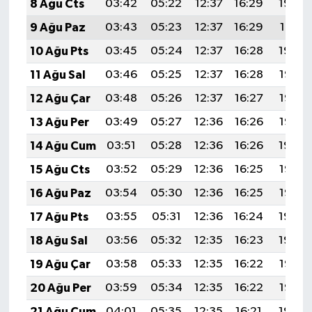
8 Ağu Cts
03:42
05:22
12:37
16:29
19:42
9 Ağu Paz
03:43
05:23
12:37
16:29
19:41
10 Ağu Pts
03:45
05:24
12:37
16:28
19:40
11 Ağu Sal
03:46
05:25
12:37
16:28
19:38
12 Ağu Çar
03:48
05:26
12:37
16:27
19:37
13 Ağu Per
03:49
05:27
12:36
16:26
19:36
14 Ağu Cum
03:51
05:28
12:36
16:26
19:34
15 Ağu Cts
03:52
05:29
12:36
16:25
19:33
16 Ağu Paz
03:54
05:30
12:36
16:25
19:32
17 Ağu Pts
03:55
05:31
12:36
16:24
19:30
18 Ağu Sal
03:56
05:32
12:35
16:23
19:29
19 Ağu Çar
03:58
05:33
12:35
16:22
19:27
20 Ağu Per
03:59
05:34
12:35
16:22
19:26
21 Ağu Cum
04:01
05:35
12:35
16:21
19:24