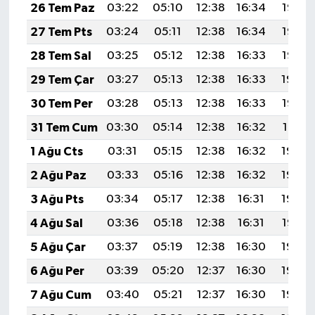
26 Tem Paz
03:22
05:10
12:38
16:34
19:56
27 Tem Pts
03:24
05:11
12:38
16:34
19:55
28 Tem Sal
03:25
05:12
12:38
16:33
19:55
29 Tem Çar
03:27
05:13
12:38
16:33
19:54
30 Tem Per
03:28
05:13
12:38
16:33
19:53
31 Tem Cum
03:30
05:14
12:38
16:32
19:51
1 Ağu Cts
03:31
05:15
12:38
16:32
19:50
2 Ağu Paz
03:33
05:16
12:38
16:32
19:49
3 Ağu Pts
03:34
05:17
12:38
16:31
19:48
4 Ağu Sal
03:36
05:18
12:38
16:31
19:47
5 Ağu Çar
03:37
05:19
12:38
16:30
19:46
6 Ağu Per
03:39
05:20
12:37
16:30
19:45
7 Ağu Cum
03:40
05:21
12:37
16:30
19:44