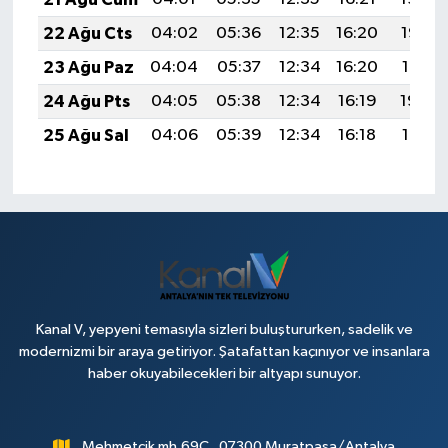
22 Ağu Cts
04:02
05:36
12:35
16:20
19:23
23 Ağu Paz
04:04
05:37
12:34
16:20
19:21
24 Ağu Pts
04:05
05:38
12:34
16:19
19:20
25 Ağu Sal
04:06
05:39
12:34
16:18
19:18
Kanal V, yepyeni temasıyla sizleri buluştururken, sadelik ve
modernizmi bir araya getiriyor. Şatafattan kaçınıyor ve insanlara
haber okuyabilecekleri bir altyapı sunuyor.
Mehmetçik mh.69C , 07300 Muratpaşa/Antalya