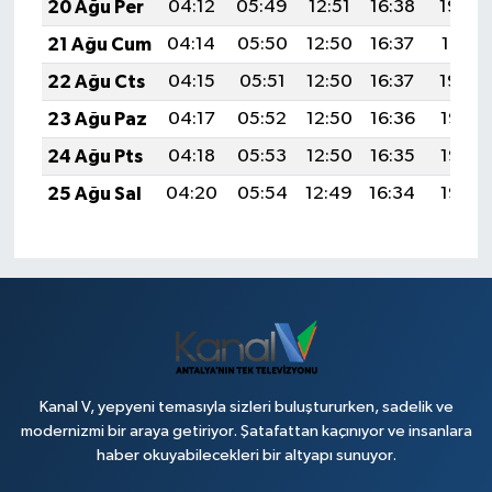
20 Ağu Per
04:12
05:49
12:51
16:38
19:43
21 Ağu Cum
04:14
05:50
12:50
16:37
19:41
22 Ağu Cts
04:15
05:51
12:50
16:37
19:40
23 Ağu Paz
04:17
05:52
12:50
16:36
19:38
24 Ağu Pts
04:18
05:53
12:50
16:35
19:37
25 Ağu Sal
04:20
05:54
12:49
16:34
19:35
Kanal V, yepyeni temasıyla sizleri buluştururken, sadelik ve
modernizmi bir araya getiriyor. Şatafattan kaçınıyor ve insanlara
haber okuyabilecekleri bir altyapı sunuyor.