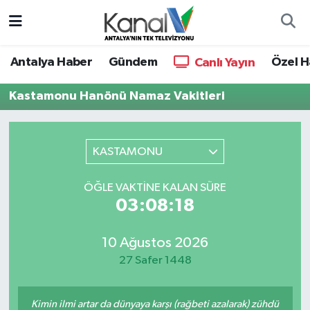
Ana Haber
Nöbetçi Eczaneler
Antalya Haber
Gündem
Özel H
Canlı Yayın
Antalya Haber
Hava Durumu
Kastamonu Hanönü Namaz Vakitleri
Dünya
Trafik Durumu
KASTAMONU
Eğitim
Süper Lig Puan Durumu ve Fikstür
ÖĞLE VAKTINE KALAN SÜRE
Ekonomi
Tüm Manşetler
03:08:18
Gündem
Son Dakika Haberleri
10 Ağustos 2026
27 Safer 1448
Günün Manşetleri
Haber Arşivi
Haber Kuşakları
Kimin ilmi artar da dünyaya karşı (rağbeti azalarak) zühdü