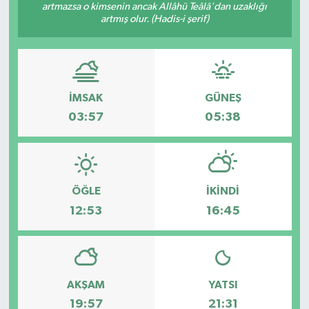
artmazsa o kimsenin ancak Allâhü Teâlâ'dan uzaklığı
artmış olur. (Hadis-i şerif)
Haberler
KANALV Spor
Kültür Sanat
İMSAK
GÜNEŞ
03:57
05:38
Magazin
Öğle Bülteni
ÖĞLE
İKINDI
Sağlık
12:53
16:45
Siyaset
Sosyal medya
AKŞAM
YATSI
19:57
21:31
Spor