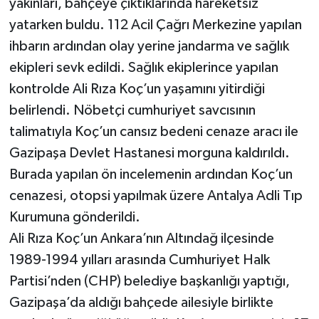
yakınları, bahçeye çıktıklarında hareketsiz
yatarken buldu. 112 Acil Çağrı Merkezine yapılan
Teknoloji
ihbarın ardından olay yerine jandarma ve sağlık
ekipleri sevk edildi. Sağlık ekiplerince yapılan
Televizyon
kontrolde Ali Rıza Koç’un yaşamını yitirdiği
Turizm
belirlendi. Nöbetçi cumhuriyet savcısının
talimatıyla Koç’un cansız bedeni cenaze aracı ile
Yaşam
Gazipaşa Devlet Hastanesi morguna kaldırıldı.
Burada yapılan ön incelemenin ardından Koç’un
cenazesi, otopsi yapılmak üzere Antalya Adli Tıp
Kurumuna gönderildi.
Ali Rıza Koç’un Ankara’nın Altındağ ilçesinde
1989-1994 yılları arasında Cumhuriyet Halk
Partisi’nden (CHP) belediye başkanlığı yaptığı,
Gazipaşa’da aldığı bahçede ailesiyle birlikte