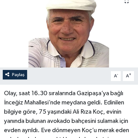
Haberler
KANALV Spor
Kültür Sanat
Magazin
Öğle Bülteni
Paylaş
-
+
A
A
Sağlık
Olay, saat 16.30 sıralarında Gazipaşa’ya bağlı
İnceğiz Mahallesi’nde meydana geldi. Edinilen
Siyaset
bilgiye göre, 75 yaşındaki Ali Rıza Koç, evinin
yanında bulunan avokado bahçesini sulamak için
Sosyal medya
evden ayrıldı. Eve dönmeyen Koç’u merak eden
Spor