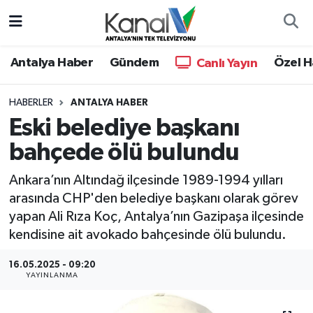
Ana Haber
Nöbetçi Eczaneler
Antalya Haber
Gündem
Özel H
Canlı Yayın
Antalya Haber
Hava Durumu
HABERLER
ANTALYA HABER
Eski belediye başkanı
Dünya
Trafik Durumu
bahçede ölü bulundu
Eğitim
Süper Lig Puan Durumu ve Fikstür
Ankara’nın Altındağ ilçesinde 1989-1994 yılları
Ekonomi
Tüm Manşetler
arasında CHP'den belediye başkanı olarak görev
yapan Ali Rıza Koç, Antalya’nın Gazipaşa ilçesinde
Gündem
Son Dakika Haberleri
kendisine ait avokado bahçesinde ölü bulundu.
16.05.2025 - 09:20
Günün Manşetleri
Haber Arşivi
YAYINLANMA
Haber Kuşakları