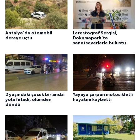
Antalya'da otomobil
Lerestograf Sergisi,
dereye uçtu
Dokumapark'ta
sanatseverlerle buluştu
2 yaşındaki çocuk bir anda
Yayaya çarpan motosikletli
yola fırladı, ölümden
hayatını kaybetti
döndü