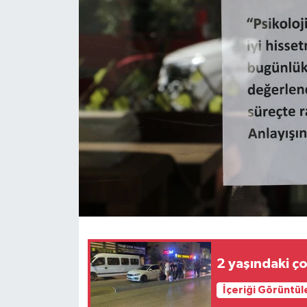
Haberler
KANALV Spor
Kültür Sanat
Magazin
Öğle Bülteni
Sağlık
Siyaset
2 yaşındaki ç
Sosyal medya
İçeriği Görüntül
Spor