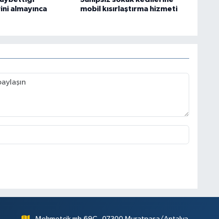
ini almayınca
mobil kısırlaştırma hizmeti
Mehmetçik mh.69C , 07300 Muratpaşa/Antalya