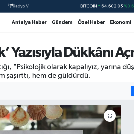
BITCOIN
64.602,05
%0.
Radyo V
DOLAR
47,5986
%0.
Antalya Haber
Gündem
Özel Haber
Ekonomi
EURO
55,0700
%0
STERLİN
64,2438
%0.
k’ Yazısıyla Dükkânı A
GRAM ALTIN
6513.94
%0.
BİST100
13.768
%4
ığı, "Psikolojik olarak kapalıyız, yarına d
em şaşırttı, hem de güldürdü.