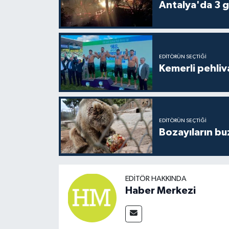
Antalya'da 3 g
EDITÖRÜN SEÇTIĞI
Kemerli pehliva
EDITÖRÜN SEÇTIĞI
Bozayıların bu
EDITÖR HAKKINDA
Haber Merkezi