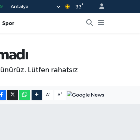
°
69
Antalya
33
06
Spor
.1
21
çmadı
32
8
üşünürüz. Lütfen rahatsız
-
+
A
A