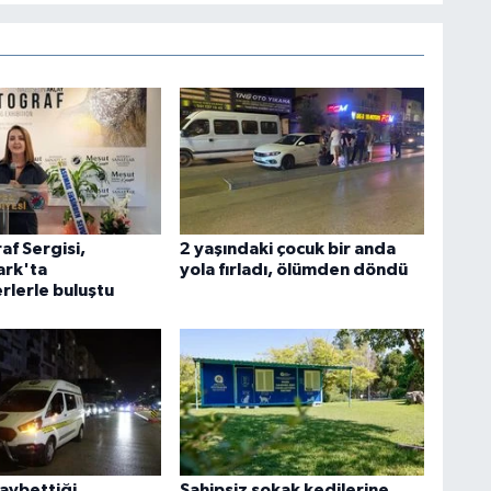
af Sergisi,
2 yaşındaki çocuk bir anda
rk'ta
yola fırladı, ölümden döndü
rlerle buluştu
kaybettiği
Sahipsiz sokak kedilerine