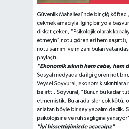
Teknoloji
Güvenlik Mahallesi'nde bir çiğ köfteci
çekmek amacıyla ilginç bir yola başvurd
Televizyon
dikkat çeken, "Psikolojik olarak kapalı
etmeyin" notu görenleri hem şaşırttı,
Turizm
notu samimi ve mizahi bulan vatandaş
paylaştı.
Yaşam
"Ekonomik sıkıntı hem cebe, hem de
Sosyal medyada da ilgi gören not birço
Veysel Soyvural, ekonomik sıkıntılara m
belirtti. Soyvural, "Bunun bu kadar tu
etmemiştik. Bu arada işler çok kötü, o
anlatan böyle bir şey yapalım dedik. S
psikolojisine ve ruh sağlığına yansıyor
"İyi hissettiğimizde açacağız"