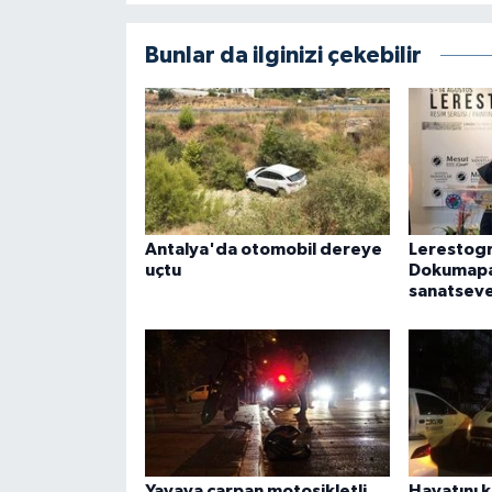
Bunlar da ilginizi çekebilir
Antalya'da otomobil dereye
Lerestogr
uçtu
Dokumapa
sanatseve
Yayaya çarpan motosikletli
Hayatını 