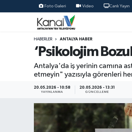
Foto Galeri
Video
Canlı Yayın
Ana Haber
Nöbetçi Eczaneler
Antalya Haber
Hava Durumu
HABERLER
ANTALYA HABER
‘Psikolojim Bozu
Dünya
Trafik Durumu
Antalya'da iş yerinin camına ast
Eğitim
Süper Lig Puan Durumu ve Fikstür
etmeyin" yazısıyla görenleri h
Ekonomi
Tüm Manşetler
20.05.2026 - 10:58
20.05.2026 - 13:31
YAYINLANMA
GÜNCELLEME
Gündem
Son Dakika Haberleri
Günün Manşetleri
Haber Arşivi
Haber Kuşakları