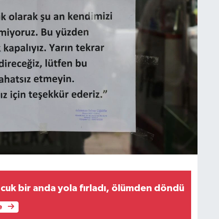
ocuk bir anda yola fırladı, ölümden döndü
e