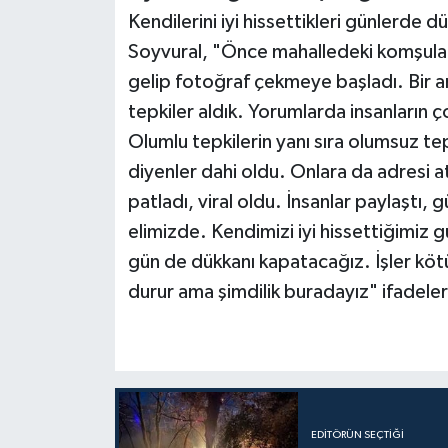
Kendilerini iyi hissettikleri günlerd
Soyvural, "Önce mahalledeki komşular
gelip fotoğraf çekmeye başladı. Bir 
tepkiler aldık. Yorumlarda insanların ço
Olumlu tepkilerin yanı sıra olumsuz tep
diyenler dahi oldu. Onlara da adresi a
patladı, viral oldu. İnsanlar paylaştı,
elimizde. Kendimizi iyi hissettiğimiz 
gün de dükkanı kapatacağız. İşler köt
durur ama şimdilik buradayız" ifadeleri
EDITÖRÜN SEÇTIĞI