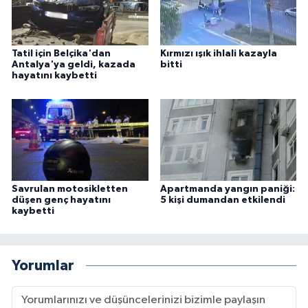
Tatil için Belçika'dan
Kırmızı ışık ihlali kazayla
Antalya'ya geldi, kazada
bitti
hayatını kaybetti
Savrulan motosikletten
Apartmanda yangın paniği:
düşen genç hayatını
5 kişi dumandan etkilendi
kaybetti
Yorumlar