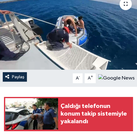
Haberler
KANALV Spor
Kültür Sanat
Magazin
Öğle Bülteni
Paylaş
-
+
A
A
Sağlık
Siyaset
Çaldığı telefonun
konum takip sistemiyle
Sosyal medya
yakalandı
Spor