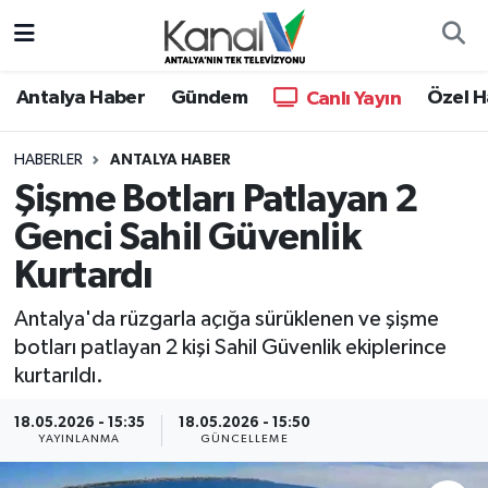
Ana Haber
Nöbetçi Eczaneler
Antalya Haber
Gündem
Özel H
Canlı Yayın
Antalya Haber
Hava Durumu
HABERLER
ANTALYA HABER
Şişme Botları Patlayan 2
Dünya
Trafik Durumu
Genci Sahil Güvenlik
Eğitim
Süper Lig Puan Durumu ve Fikstür
Kurtardı
Ekonomi
Tüm Manşetler
Antalya'da rüzgarla açığa sürüklenen ve şişme
botları patlayan 2 kişi Sahil Güvenlik ekiplerince
Gündem
Son Dakika Haberleri
kurtarıldı.
Günün Manşetleri
Haber Arşivi
18.05.2026 - 15:35
18.05.2026 - 15:50
YAYINLANMA
GÜNCELLEME
Haber Kuşakları