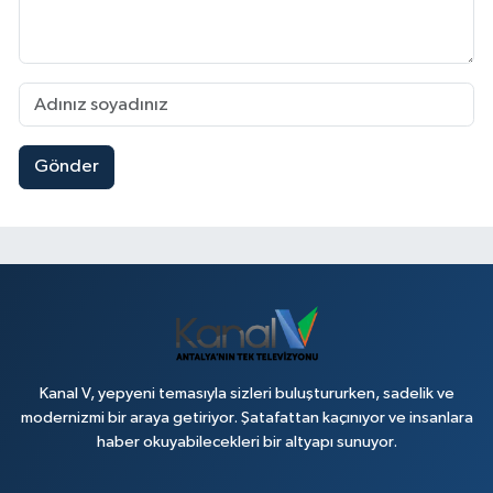
Gönder
Kanal V, yepyeni temasıyla sizleri buluştururken, sadelik ve
modernizmi bir araya getiriyor. Şatafattan kaçınıyor ve insanlara
haber okuyabilecekleri bir altyapı sunuyor.