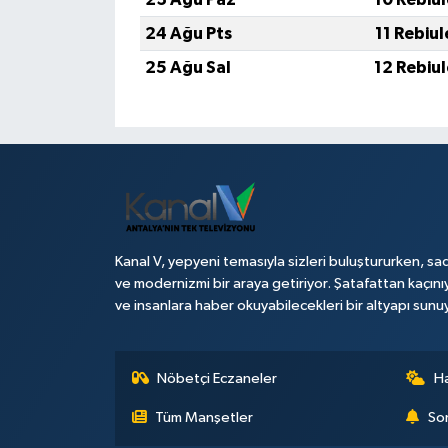
24 Ağu Pts
11 Rebiu
25 Ağu Sal
12 Rebiu
Kanal V, yepyeni temasıyla sizleri buluştururken, sad
ve modernizmi bir araya getiriyor. Şatafattan kaçını
ve insanlara haber okuyabilecekleri bir altyapı sunu
Nöbetçi Eczaneler
H
Tüm Manşetler
Son