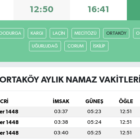
12:50
16:41
DODURGA
KARGI
LAÇİN
MECİTÖZÜ
ORTAKÖY
O
UĞURLUDAĞ
ÇORUM
İSKİLİP
ORTAKÖY AYLIK NAMAZ VAKITLER
İCRİ
İMSAK
GÜNEŞ
ÖĞLE
fer 1448
03:37
05:23
12:51
fer 1448
03:38
05:24
12:51
fer 1448
03:40
05:25
12:51