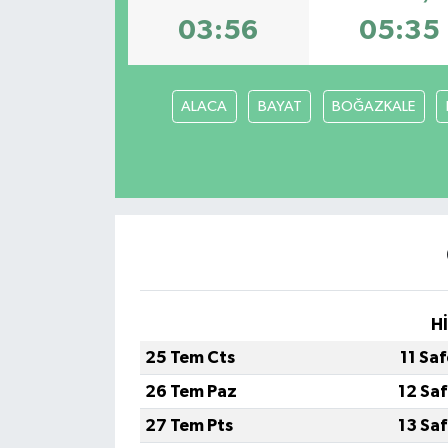
03:56
05:35
Haberler
KANALV Spor
ALACA
BAYAT
BOĞAZKALE
Kültür Sanat
Magazin
Öğle Bülteni
Sağlık
H
Siyaset
25 Tem Cts
11 Sa
26 Tem Paz
12 Sa
Sosyal medya
27 Tem Pts
13 Sa
Spor