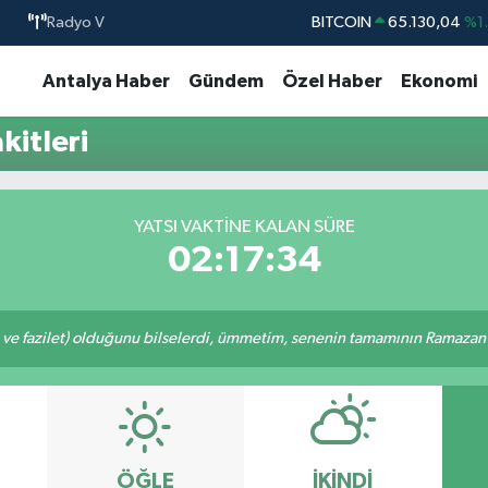
Radyo V
BITCOIN
65.130,04
%1
DOLAR
47,7106
%0.
Antalya Haber
Gündem
Özel Haber
Ekonomi
EURO
55,1652
%0.
itleri
STERLİN
64,4046
%0.
GRAM ALTIN
6618.49
%2.
BİST100
13.773
%-
YATSI VAKTINE KALAN SÜRE
02:17:34
 ve fazilet) olduğunu bilselerdi, ümmetim, senenin tamamının Ramazan o
ÖĞLE
İKINDI