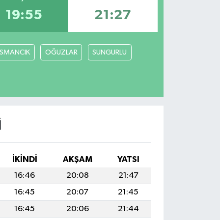
19:55
21:27
SMANCIK
OĞUZLAR
SUNGURLU
I
İKINDI
AKŞAM
YATSI
16:46
20:08
21:47
16:45
20:07
21:45
16:45
20:06
21:44