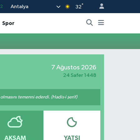
°
Antalya
.2
32
17
Spor
27
35
12
19
7 Ağustos 2026
24 Safer 1448
lmasını temenni ederdi. (Hadis-i şerif)
AKŞAM
YATSI