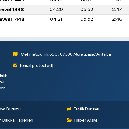
levvel 1448
04:20
05:52
12:47
levvel 1448
04:21
05:52
12:46
Mehmetçik mh.69C , 07300 Muratpaşa/Antalya
[email protected]
elik
yor
yor.
ava Durumu
Trafik Durumu
 Dakika Haberleri
Haber Arşivi