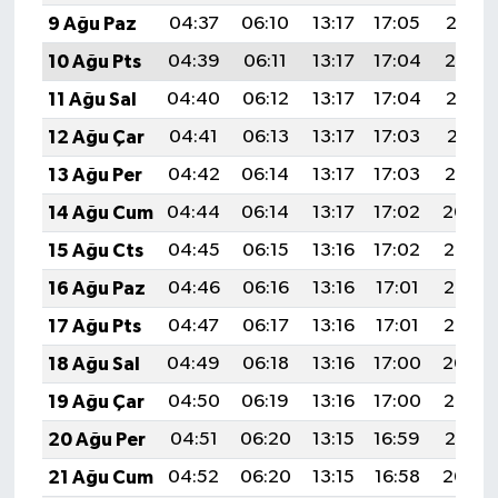
9 Ağu Paz
04:37
06:10
13:17
17:05
20:15
10 Ağu Pts
04:39
06:11
13:17
17:04
20:14
11 Ağu Sal
04:40
06:12
13:17
17:04
20:12
12 Ağu Çar
04:41
06:13
13:17
17:03
20:11
13 Ağu Per
04:42
06:14
13:17
17:03
20:10
14 Ağu Cum
04:44
06:14
13:17
17:02
20:09
15 Ağu Cts
04:45
06:15
13:16
17:02
20:08
16 Ağu Paz
04:46
06:16
13:16
17:01
20:06
17 Ağu Pts
04:47
06:17
13:16
17:01
20:05
18 Ağu Sal
04:49
06:18
13:16
17:00
20:04
19 Ağu Çar
04:50
06:19
13:16
17:00
20:02
20 Ağu Per
04:51
06:20
13:15
16:59
20:01
21 Ağu Cum
04:52
06:20
13:15
16:58
20:00