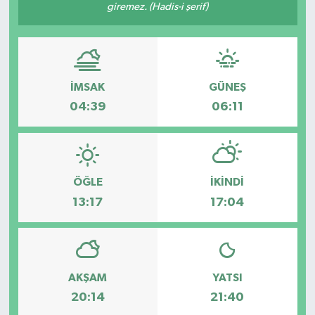
giremez. (Hadis-i şerif)
Haberler
KANALV Spor
İMSAK
GÜNEŞ
Kültür Sanat
04:39
06:11
Magazin
Öğle Bülteni
ÖĞLE
İKINDI
13:17
17:04
Sağlık
Siyaset
Sosyal medya
AKŞAM
YATSI
20:14
21:40
Spor