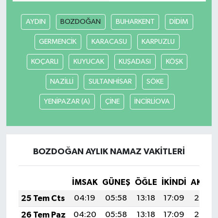
AYDIN
BOZDOĞAN
BUHARKENT
DİDİM
Teknoloji
GERMENCİK
KARACASU
KARPUZLU
Televizyon
KOÇARLI
KUYUCAK
KUŞADASI
KÖŞK
Turizm
NAZİLLİ
SULTANHİSAR
SÖKE
Yaşam
YENİPAZAR (A)
ÇİNE
İNCİRLİOVA
BOZDOĞAN AYLIK NAMAZ VAKITLERI
İMSAK
GÜNEŞ
ÖĞLE
İKINDI
AKŞA
25 Tem Cts
04:19
05:58
13:18
17:09
20:29
26 Tem Paz
04:20
05:58
13:18
17:09
20:28