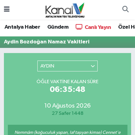
Ana Haber
Nöbetçi Eczaneler
Antalya Haber
Gündem
Özel H
Canlı Yayın
Antalya Haber
Hava Durumu
Aydin Bozdoğan Namaz Vakitleri
Dünya
Trafik Durumu
AYDIN
Eğitim
Süper Lig Puan Durumu ve Fikstür
ÖĞLE VAKTINE KALAN SÜRE
Ekonomi
Tüm Manşetler
06:35:48
Gündem
Son Dakika Haberleri
10 Ağustos 2026
27 Safer 1448
Günün Manşetleri
Haber Arşivi
Haber Kuşakları
Nemmâm (koğuculuk yapan, laf taşıyan kimse) Cennet'e