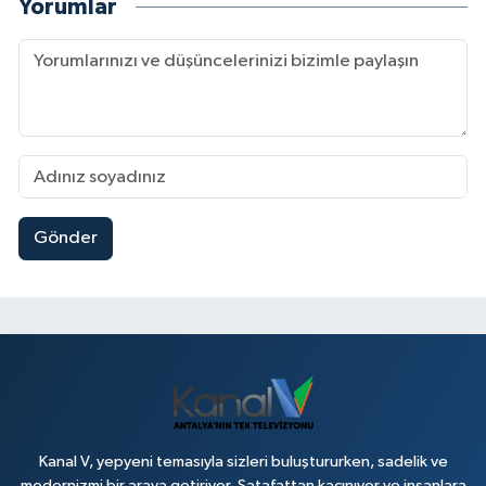
Yorumlar
Gönder
Kanal V, yepyeni temasıyla sizleri buluştururken, sadelik ve
modernizmi bir araya getiriyor. Şatafattan kaçınıyor ve insanlara