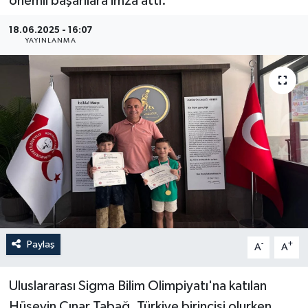
önemli başarılara imza attı.
Haberler
18.06.2025 - 16:07
YAYINLANMA
KANALV Spor
Kültür Sanat
Magazin
Öğle Bülteni
Sağlık
Siyaset
Paylaş
-
+
A
A
Sosyal medya
Uluslararası Sigma Bilim Olimpiyatı'na katılan
Spor
Hüseyin Çınar Tabağ, Türkiye birincisi olurken,