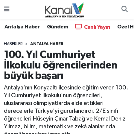
Ana Haber
Nöbetçi Eczaneler
Antalya Haber
Gündem
Özel H
Canlı Yayın
Antalya Haber
Hava Durumu
HABERLER
ANTALYA HABER
100. Yıl Cumhuriyet
Dünya
Trafik Durumu
İlkokulu öğrencilerinden
Eğitim
Süper Lig Puan Durumu ve Fikstür
büyük başarı
Ekonomi
Tüm Manşetler
Antalya'nın Konyaaltı ilçesinde eğitim veren 100.
Yıl Cumhuriyet İlkokulu'nun öğrencileri,
Gündem
Son Dakika Haberleri
uluslararası olimpiyatlarda elde ettikleri
derecelerle Türkiye'yi gururlandırdı. 2/E sınıfı
Günün Manşetleri
Haber Arşivi
öğrencileri Hüseyin Çınar Tabağ ve Kemal Deniz
Yılmaz, bilim, matematik ve zekâ alanlarında
Haber Kuşakları