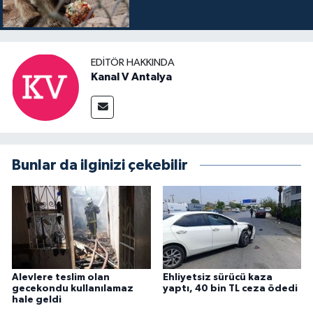
EDITÖR HAKKINDA
Kanal V Antalya
Bunlar da ilginizi çekebilir
Alevlere teslim olan
Ehliyetsiz sürücü kaza
gecekondu kullanılamaz
yaptı, 40 bin TL ceza ödedi
hale geldi