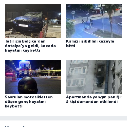
Tatil için Belçika'dan
Kırmızı ışık ihlali kazayla
Antalya'ya geldi, kazada
bitti
hayatını kaybetti
Savrulan motosikletten
Apartmanda yangın paniği:
düşen genç hayatını
5 kişi dumandan etkilendi
kaybetti