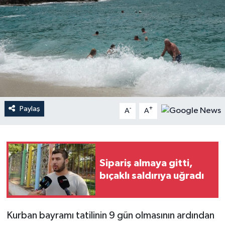
Haberler
KANALV Spor
Kültür Sanat
Magazin
Paylaş
-
+
A
A
Öğle Bülteni
Sağlık
Sipariş almaya gitti,
Siyaset
bıçaklı saldırıya uğradı
Sosyal medya
Kurban bayramı tatilinin 9 gün olmasının ardından
Spor