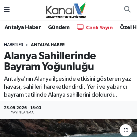
Ana Haber
Nöbetçi Eczaneler
Antalya Haber
Gündem
Özel H
Canlı Yayın
Antalya Haber
Hava Durumu
HABERLER
ANTALYA HABER
Alanya Sahillerinde
Dünya
Trafik Durumu
Bayram Yoğunluğu
Eğitim
Süper Lig Puan Durumu ve Fikstür
Antalya'nın Alanya ilçesinde etkisini gösteren yaz
Ekonomi
Tüm Manşetler
havası, sahilleri hareketlendirdi. Yerli ve yabancı
bayram tatilinde Alanya sahillerini doldurdu.
Gündem
Son Dakika Haberleri
23.05.2026 - 15:03
YAYINLANMA
Günün Manşetleri
Haber Arşivi
Haber Kuşakları