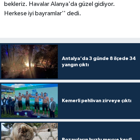
bekleriz. Havalar Alanya'da güzel gidiyor.
Herkese iyi bayramlar'' dedi.
Antalya'da 3 günde 8 ilçede 34
yangın çıktı
Kemerli pehlivan zirveye çıktı
Bozayıların buzlu meyve keyfi