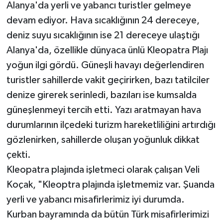
Alanya'da yerli ve yabancı turistler gelmeye
devam ediyor. Hava sıcaklığının 24 dereceye,
Teknoloji
deniz suyu sıcaklığının ise 21 dereceye ulaştığı
Televizyon
Alanya'da, özellikle dünyaca ünlü Kleopatra Plajı
yoğun ilgi gördü. Güneşli havayı değerlendiren
Turizm
turistler sahillerde vakit geçirirken, bazı tatilciler
denize girerek serinledi, bazıları ise kumsalda
Yaşam
güneşlenmeyi tercih etti. Yazı aratmayan hava
durumlarının ilçedeki turizm hareketliliğini artırdığı
gözlenirken, sahillerde oluşan yoğunluk dikkat
çekti.
Kleopatra plajında işletmeci olarak çalışan Veli
Koçak, "Kleoptra plajında işletmemiz var. Şuanda
yerli ve yabancı misafirlerimiz iyi durumda.
Kurban bayramında da bütün Türk misafirlerimizi