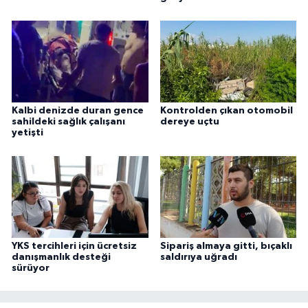
Kalbi denizde duran gence
Kontrolden çıkan otomobil
sahildeki sağlık çalışanı
dereye uçtu
yetişti
YKS tercihleri için ücretsiz
Sipariş almaya gitti, bıçaklı
danışmanlık desteği
saldırıya uğradı
sürüyor