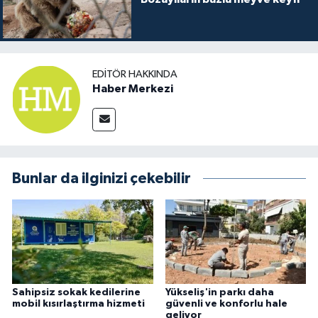
EDITÖR HAKKINDA
Haber Merkezi
Bunlar da ilginizi çekebilir
Sahipsiz sokak kedilerine
Yükseliş'in parkı daha
mobil kısırlaştırma hizmeti
güvenli ve konforlu hale
geliyor