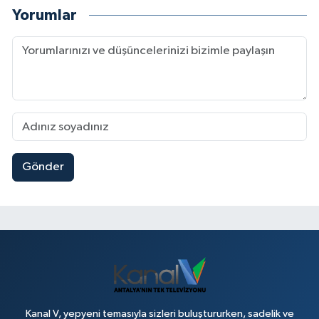
Yorumlar
Gönder
Kanal V, yepyeni temasıyla sizleri buluştururken, sadelik ve