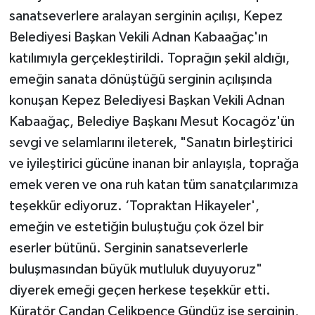
sanatseverlere aralayan serginin açılışı, Kepez
Teknoloji
Belediyesi Başkan Vekili Adnan Kabaağaç'ın
katılımıyla gerçekleştirildi. Toprağın şekil aldığı,
Televizyon
emeğin sanata dönüştüğü serginin açılışında
konuşan Kepez Belediyesi Başkan Vekili Adnan
Turizm
Kabaağaç, Belediye Başkanı Mesut Kocagöz'ün
Yaşam
sevgi ve selamlarını ileterek, "Sanatın birleştirici
ve iyileştirici gücüne inanan bir anlayışla, toprağa
emek veren ve ona ruh katan tüm sanatçılarımıza
teşekkür ediyoruz. ‘Topraktan Hikayeler',
emeğin ve estetiğin buluştuğu çok özel bir
eserler bütünü. Serginin sanatseverlerle
buluşmasından büyük mutluluk duyuyoruz"
diyerek emeği geçen herkese teşekkür etti.
Küratör Candan Çelikpençe Gündüz ise serginin,