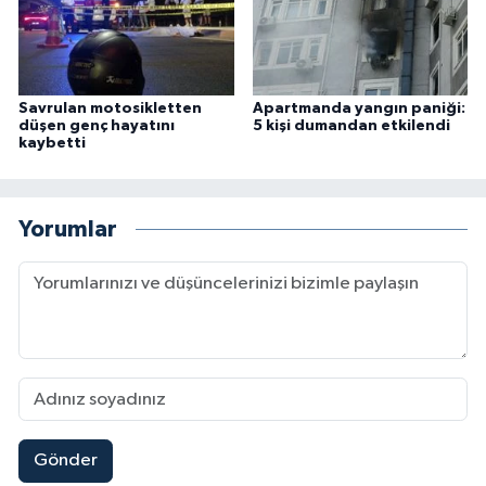
Savrulan motosikletten
Apartmanda yangın paniği:
düşen genç hayatını
5 kişi dumandan etkilendi
kaybetti
Yorumlar
Gönder