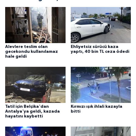
Alevlere teslim olan
Ehliyetsiz sürücü kaza
gecekondu kullanılamaz
yaptı, 40 bin TL ceza ödedi
hale geldi
Tatil için Belçika'dan
Kırmızı ışık ihlali kazayla
Antalya'ya geldi, kazada
bitti
hayatını kaybetti