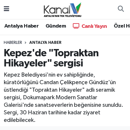
Ana Haber
Nöbetçi Eczaneler
Antalya Haber
Gündem
Özel H
Canlı Yayın
Antalya Haber
Hava Durumu
HABERLER
ANTALYA HABER
Kepez'de "Topraktan
Dünya
Trafik Durumu
Hikayeler" sergisi
Eğitim
Süper Lig Puan Durumu ve Fikstür
Kepez Belediyesi'nin ev sahipliğinde,
Ekonomi
Tüm Manşetler
küratörlüğünü Candan Çelikpençe Gündüz'ün
üstlendiği "Topraktan Hikayeler" adlı seramik
Gündem
Son Dakika Haberleri
sergisi, Dokumapark Modern Sanatlar
Galerisi'nde sanatseverlerin beğenisine sunuldu.
Günün Manşetleri
Haber Arşivi
Sergi, 30 Haziran tarihine kadar ziyaret
edilebilecek.
Haber Kuşakları