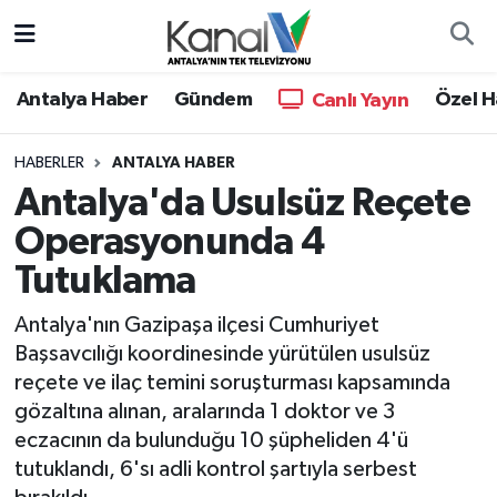
Ana Haber
Nöbetçi Eczaneler
Antalya Haber
Gündem
Özel H
Canlı Yayın
Antalya Haber
Hava Durumu
HABERLER
ANTALYA HABER
Antalya'da Usulsüz Reçete
Dünya
Trafik Durumu
Operasyonunda 4
Eğitim
Süper Lig Puan Durumu ve Fikstür
Tutuklama
Ekonomi
Tüm Manşetler
Antalya'nın Gazipaşa ilçesi Cumhuriyet
Başsavcılığı koordinesinde yürütülen usulsüz
Gündem
Son Dakika Haberleri
reçete ve ilaç temini soruşturması kapsamında
gözaltına alınan, aralarında 1 doktor ve 3
Günün Manşetleri
Haber Arşivi
eczacının da bulunduğu 10 şüpheliden 4'ü
tutuklandı, 6'sı adli kontrol şartıyla serbest
Haber Kuşakları