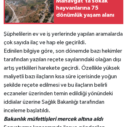
Manavgat’ta sokak
hayvanlarına 75
Teknoloji
dönümlük yaşam alanı
Televizyon
Şüphelilerin ev ve iş yerlerinde yapılan aramalarda
çok sayıda ilaç ve hap ele geçirildi.
Turizm
Edinilen bilgiye göre, son dönemde bazı hekimler
Yaşam
tarafından yazılan reçete sayılarındaki olağan dışı
artış yetkilileri harekete geçirdi. Özellikle yüksek
maliyetli bazı ilaçların kısa süre içerisinde yoğun
şekilde reçete edilmesi ve bu ilaçların belirli
eczaneler üzerinden temin edildiği yönündeki
iddialar üzerine Sağlık Bakanlığı tarafından
inceleme başlatıldı.
Bakanlık müfettişleri mercek altına aldı