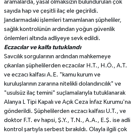
aramalarda, yasal olmaksızın bulundurulan çok
sayıda hap ve çeşitli ilaç ele geçirildi.
Jandarmadaki işlemleri tamamlanan şüpheliler,
sağlık kontrolünün ardından yoğun güvenlik
önlemleri altında adliyeye sevk edildi.
Eczacılar ve kalfa tutuklandı
Savcılık sorgularının ardından mahkemeye
çıkarılan şüphelilerden eczacılar H.T., H.Ö., A.T.
ve eczacı kalfası A.E. "kamu kurum ve
kuruluşlarının zararına nitelikli dolandırıcılık" ve
"usulsüz ilaç temini" suçlamalarıyla tutuklanarak
Alanya L Tipi Kapalı ve Açık Ceza İnfaz Kurumu'na
gönderildi. Şüphelilerden eczacı kalfası U.T., ve
doktor F.T. ev hapsi, Ş.Y., T.N., A.A., E.Ş. ise adli
kontrol şartıyla serbest bırakıldı. Olayla ilgili çok