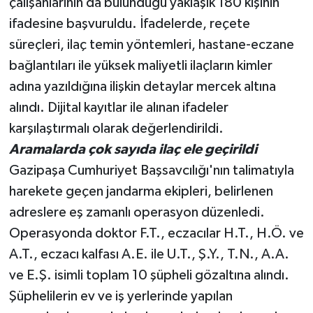
çalışanlarının da bulunduğu yaklaşık 180 kişinin
ifadesine başvuruldu. İfadelerde, reçete
süreçleri, ilaç temin yöntemleri, hastane-eczane
bağlantıları ile yüksek maliyetli ilaçların kimler
adına yazıldığına ilişkin detaylar mercek altına
alındı. Dijital kayıtlar ile alınan ifadeler
karşılaştırmalı olarak değerlendirildi.
Aramalarda çok sayıda ilaç ele geçirildi
Gazipaşa Cumhuriyet Başsavcılığı'nın talimatıyla
harekete geçen jandarma ekipleri, belirlenen
adreslere eş zamanlı operasyon düzenledi.
Operasyonda doktor F.T., eczacılar H.T., H.Ö. ve
A.T., eczacı kalfası A.E. ile U.T., Ş.Y., T.N., A.A.
ve E.Ş. isimli toplam 10 şüpheli gözaltına alındı.
Şüphelilerin ev ve iş yerlerinde yapılan