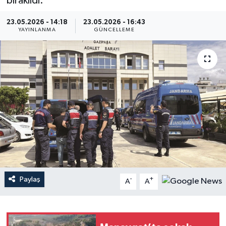
bırakıldı.
Haberler
23.05.2026 - 14:18
23.05.2026 - 16:43
YAYINLANMA
GÜNCELLEME
KANALV Spor
Kültür Sanat
Magazin
Öğle Bülteni
Sağlık
Siyaset
Paylaş
-
+
A
A
Sosyal medya
Spor