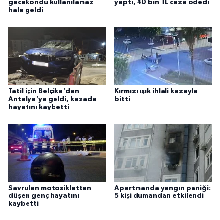
gecekondu kullanılamaz
yaptı, 40 bin TL ceza ödedi
hale geldi
Tatil için Belçika'dan
Kırmızı ışık ihlali kazayla
Antalya'ya geldi, kazada
bitti
hayatını kaybetti
Savrulan motosikletten
Apartmanda yangın paniği:
düşen genç hayatını
5 kişi dumandan etkilendi
kaybetti