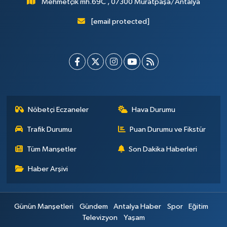
Mehmetçik mh.69C , 07300 Muratpaşa/Antalya
[email protected]
Nöbetçi Eczaneler
Hava Durumu
Trafik Durumu
Puan Durumu ve Fikstür
Tüm Manşetler
Son Dakika Haberleri
Haber Arşivi
Günün Manşetleri
Gündem
Antalya Haber
Spor
Eğitim
Televizyon
Yaşam