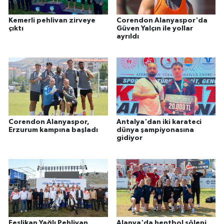
Kemerli pehlivan zirveye
Corendon Alanyaspor'da
çıktı
Güven Yalçın ile yollar
ayrıldı
Corendon Alanyaspor,
Antalya'dan iki karateci
Erzurum kampına başladı
dünya şampiyonasına
gidiyor
Feslikan Yağlı Pehlivan
Alanya'da hentbol şöleni