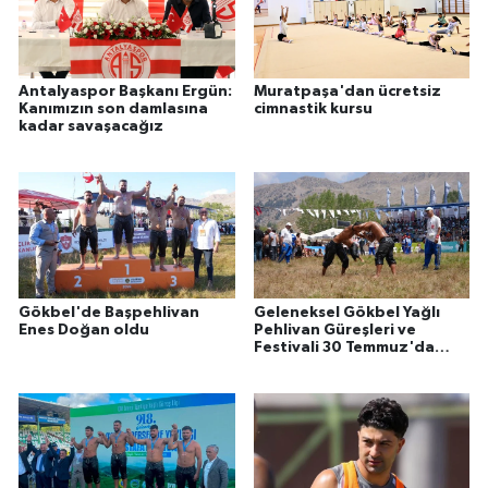
Antalyaspor Başkanı Ergün:
Muratpaşa'dan ücretsiz
Kanımızın son damlasına
cimnastik kursu
kadar savaşacağız
Gökbel'de Başpehlivan
Geleneksel Gökbel Yağlı
Enes Doğan oldu
Pehlivan Güreşleri ve
Festivali 30 Temmuz'da
başlıyor