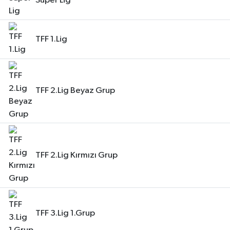
Süper Lig
Haberler
TFF 1.Lig
KANALV Spor
Kültür Sanat
TFF 2.Lig Beyaz Grup
Magazin
Öğle Bülteni
Sağlık
TFF 2.Lig Kırmızı Grup
Siyaset
Sosyal medya
TFF 3.Lig 1.Grup
Spor