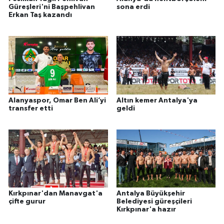
Güreşleri'ni Başpehlivan
sona erdi
Erkan Taş kazandı
Alanyaspor, Omar Ben Ali’yi
Altın kemer Antalya'ya
transfer etti
geldi
Kırkpınar'dan Manavgat'a
Antalya Büyükşehir
çifte gurur
Belediyesi güreşçileri
Kırkpınar'a hazır