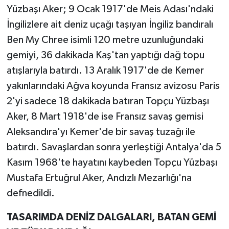
Yüzbaşı Aker; 9 Ocak 1917'de Meis Adası'ndaki
İngilizlere ait deniz uçağı taşıyan İngiliz bandıralı
Teknoloji
Ben My Chree isimli 120 metre uzunluğundaki
Televizyon
gemiyi, 36 dakikada Kaş'tan yaptığı dağ topu
atışlarıyla batırdı. 13 Aralık 1917'de de Kemer
Turizm
yakınlarındaki Ağva koyunda Fransız avizosu Paris
2'yi sadece 18 dakikada batıran Topçu Yüzbaşı
Yaşam
Aker, 8 Mart 1918'de ise Fransız savaş gemisi
Aleksandıra'yı Kemer'de bir savaş tuzağı ile
batırdı. Savaşlardan sonra yerleştiği Antalya'da 5
Kasım 1968'te hayatını kaybeden Topçu Yüzbaşı
Mustafa Ertuğrul Aker, Andızlı Mezarlığı'na
defnedildi.
TASARIMDA DENİZ DALGALARI, BATAN GEMİ