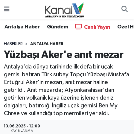
Ana Haber
Nöbetçi Eczaneler
Antalya Haber
Gündem
Özel H
Canlı Yayın
Antalya Haber
Hava Durumu
HABERLER
ANTALYA HABER
Yüzbaşı Aker'e anıt mezar
Dünya
Trafik Durumu
Antalya'da dünya tarihinde ilk defa bir uçak
Eğitim
Süper Lig Puan Durumu ve Fikstür
gemisi batıran Türk subay Topçu Yüzbaşı Mustafa
Ertuğrul Aker'in mezarı, anıt mezar haline
Ekonomi
Tüm Manşetler
getirildi. Anıt mezarda; Afyonkarahisar'dan
getirilen volkanik kaya üzerine işlenen deniz
Gündem
Son Dakika Haberleri
dalgaları, batırdığı İngiliz uçak gemisi Ben My
Chree ve kullandığı top mermileri yer aldı.
Günün Manşetleri
Haber Arşivi
13.06.2025 - 12:09
Haber Kuşakları
YAYINLANMA