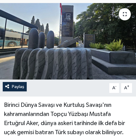
Haberler
KANALV Spor
Kültür Sanat
Magazin
Öğle Bülteni
Paylaş
-
+
A
A
Sağlık
Siyaset
Birinci Dünya Savaşı ve Kurtuluş Savaşı'nın
kahramanlarından Topçu Yüzbaşı Mustafa
Sosyal medya
Ertuğrul Aker, dünya askeri tarihinde ilk defa bir
uçak gemisi batıran Türk subayı olarak biliniyor.
Spor