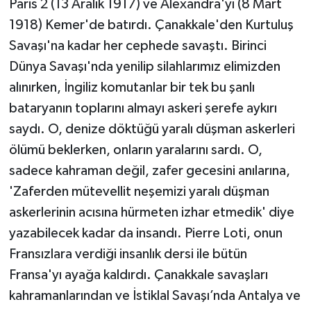
Paris 2 (13 Aralık 1917) ve Alexandra'yı (8 Mart
1918) Kemer'de batırdı. Çanakkale'den Kurtuluş
Savaşı'na kadar her cephede savaştı. Birinci
Dünya Savaşı'nda yenilip silahlarımız elimizden
alınırken, İngiliz komutanlar bir tek bu şanlı
bataryanın toplarını almayı askeri şerefe aykırı
saydı. O, denize döktüğü yaralı düşman askerleri
ölümü beklerken, onların yaralarını sardı. O,
sadece kahraman değil, zafer gecesini anılarına,
'Zaferden mütevellit neşemizi yaralı düşman
askerlerinin acısına hürmeten izhar etmedik' diye
yazabilecek kadar da insandı. Pierre Loti, onun
Fransızlara verdiği insanlık dersi ile bütün
Fransa'yı ayağa kaldırdı. Çanakkale savaşları
kahramanlarından ve İstiklal Savaşı’nda Antalya ve