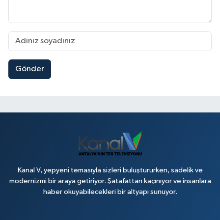
Gönder
Kanal V, yepyeni temasıyla sizleri buluştururken, sadelik ve
modernizmi bir araya getiriyor. Şatafattan kaçınıyor ve insanlara
haber okuyabilecekleri bir altyapı sunuyor.