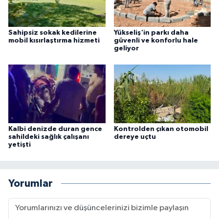
Sahipsiz sokak kedilerine
Yükseliş'in parkı daha
mobil kısırlaştırma hizmeti
güvenli ve konforlu hale
geliyor
Kalbi denizde duran gence
Kontrolden çıkan otomobil
sahildeki sağlık çalışanı
dereye uçtu
yetişti
Yorumlar