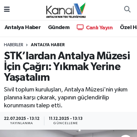
Ana Haber
Nöbetçi Eczaneler
Antalya Haber
Gündem
Özel H
Canlı Yayın
Antalya Haber
Hava Durumu
HABERLER
ANTALYA HABER
STK’lardan Antalya Müzesi
Dünya
Trafik Durumu
İçin Çağrı: Yıkmak Yerine
Eğitim
Süper Lig Puan Durumu ve Fikstür
Yaşatalım
Ekonomi
Tüm Manşetler
Sivil toplum kuruluşları, Antalya Müzesi'nin yıkım
planına karşı çıkarak, yapının güçlendirilip
Gündem
Son Dakika Haberleri
korunmasını talep etti.
Günün Manşetleri
Haber Arşivi
22.07.2025 - 13:12
11.12.2025 - 13:13
YAYINLANMA
GÜNCELLEME
Haber Kuşakları