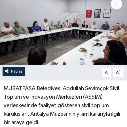
Haberler
KANALV Spor
Kültür Sanat
Magazin
Öğle Bülteni
Paylaş
-
+
A
A
Sağlık
MURATPAŞA Belediyesi Abdullah Sevimçok Sivil
Toplum ve İnovasyon Merkezleri (ASSİM)
Siyaset
yerleşkesinde faaliyet gösteren sivil toplum
Sosyal medya
kuruluşları, Antalya Müzesi’nin yıkım kararıyla ilgili
bir araya geldi.
Spor