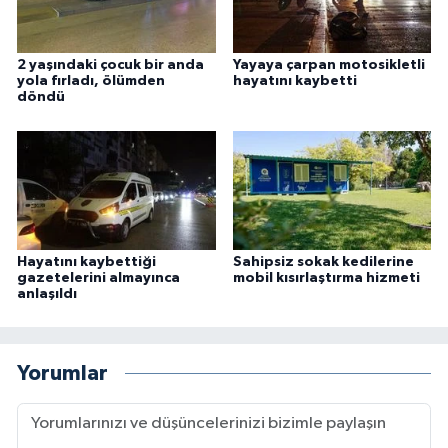
2 yaşındaki çocuk bir anda
Yayaya çarpan motosikletli
yola fırladı, ölümden
hayatını kaybetti
döndü
Hayatını kaybettiği
Sahipsiz sokak kedilerine
gazetelerini almayınca
mobil kısırlaştırma hizmeti
anlaşıldı
Yorumlar