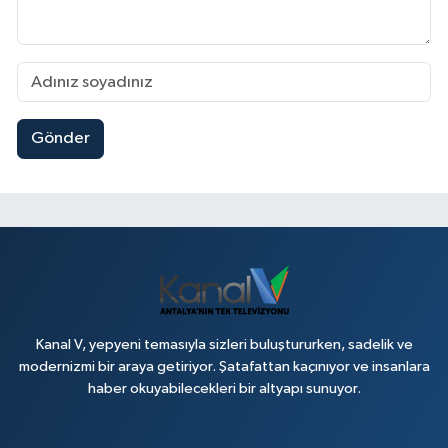
Gönder
Kanal V, yepyeni temasıyla sizleri buluştururken, sadelik ve
modernizmi bir araya getiriyor. Şatafattan kaçınıyor ve insanlara
haber okuyabilecekleri bir altyapı sunuyor.