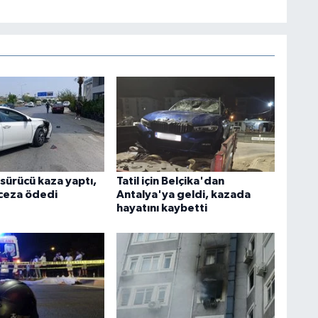
 sürücü kaza yaptı,
Tatil için Belçika'dan
 ceza ödedi
Antalya'ya geldi, kazada
hayatını kaybetti