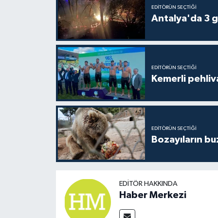
EDITÖRÜN SEÇTIĞI
Antalya'da 3 g
EDITÖRÜN SEÇTIĞI
Kemerli pehliva
EDITÖRÜN SEÇTIĞI
Bozayıların bu
EDITÖR HAKKINDA
Haber Merkezi