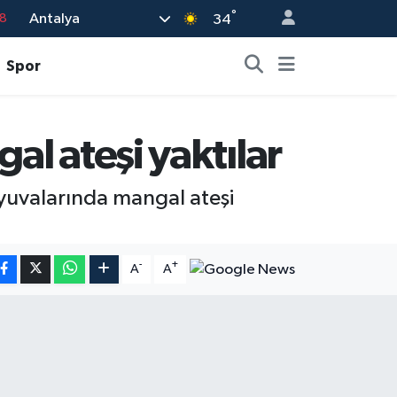
°
Antalya
18
34
8
Spor
2
8
al ateşi yaktılar
3
4
 yuvalarında mangal ateşi
-
+
A
A