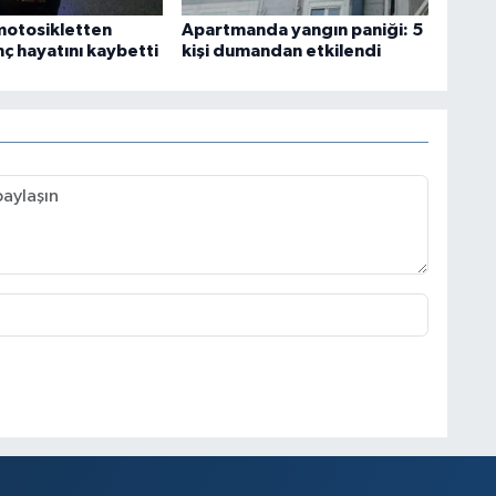
motosikletten
Apartmanda yangın paniği: 5
ç hayatını kaybetti
kişi dumandan etkilendi