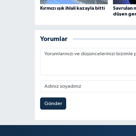
Kırmızı ışık ihlali kazayla bitti
Savrulan 
düşen gen
Yorumlar
Gönder