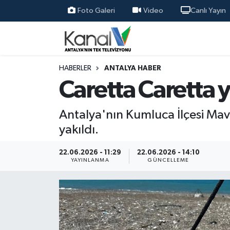
Foto Galeri
Video
Canlı Yayın
Ana Haber
Nöbetçi Eczaneler
Antalya Haber
Hava Durumu
HABERLER
ANTALYA HABER
Caretta Caretta 
Dünya
Trafik Durumu
Antalya'nın Kumluca İlçesi Mav
Eğitim
Süper Lig Puan Durumu ve Fikstür
yakıldı.
Ekonomi
Tüm Manşetler
22.06.2026 - 11:29
22.06.2026 - 14:10
YAYINLANMA
GÜNCELLEME
Gündem
Son Dakika Haberleri
Günün Manşetleri
Haber Arşivi
Haber Kuşakları