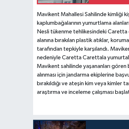
Teknoloji
Mavikent Mahallesi Sahilinde kimliği ki
kaplumbağalarının yumurtlama alanları
Televizyon
Nesli tükenme tehlikesindeki Caretta
alanına bırakılan plastik atıklar, korum
Turizm
tarafından tepkiyle karşılandı. Mavikent
nedeniyle Caretta Carettala yumurtala
Yaşam
Mavikent sahilinde yaşananları gören b
alınması için jandarma ekiplerine baş
bırakıldığı ve ateşin kim veya kimler t
araştırma ve inceleme çalışması başlat