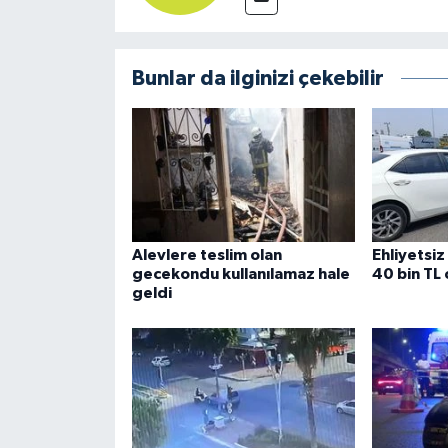
Bunlar da ilginizi çekebilir
Alevlere teslim olan
Ehliyetsiz
gecekondu kullanılamaz hale
40 bin TL
geldi