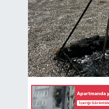
Haberler
KANALV Spor
Kültür Sanat
Magazin
Öğle Bülteni
Sağlık
Siyaset
Apartmanda ya
Sosyal medya
İçeriği Görüntül
Spor