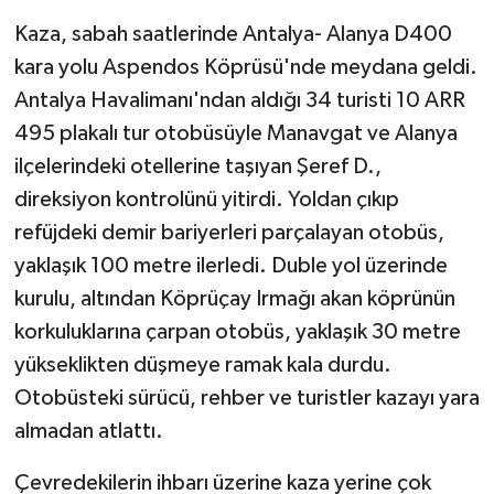
Kaza, sabah saatlerinde Antalya- Alanya D400
Teknoloji
kara yolu Aspendos Köprüsü'nde meydana geldi.
Antalya Havalimanı'ndan aldığı 34 turisti 10 ARR
Televizyon
495 plakalı tur otobüsüyle Manavgat ve Alanya
Turizm
ilçelerindeki otellerine taşıyan Şeref D.,
direksiyon kontrolünü yitirdi. Yoldan çıkıp
Yaşam
refüjdeki demir bariyerleri parçalayan otobüs,
yaklaşık 100 metre ilerledi. Duble yol üzerinde
kurulu, altından Köprüçay Irmağı akan köprünün
korkuluklarına çarpan otobüs, yaklaşık 30 metre
yükseklikten düşmeye ramak kala durdu.
Otobüsteki sürücü, rehber ve turistler kazayı yara
almadan atlattı.
Çevredekilerin ihbarı üzerine kaza yerine çok