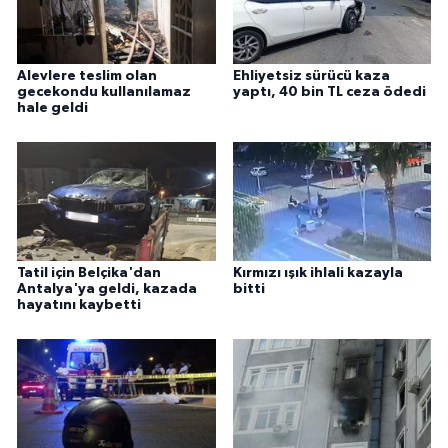
Alevlere teslim olan
Ehliyetsiz sürücü kaza
gecekondu kullanılamaz
yaptı, 40 bin TL ceza ödedi
hale geldi
Tatil için Belçika'dan
Kırmızı ışık ihlali kazayla
Antalya'ya geldi, kazada
bitti
hayatını kaybetti