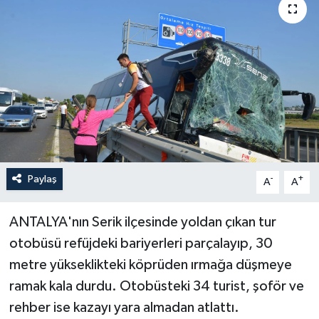
Haberler
KANALV Spor
Kültür Sanat
Magazin
Öğle Bülteni
Paylaş
-
+
A
A
Sağlık
ANTALYA'nın Serik ilçesinde yoldan çıkan tur
otobüsü refüjdeki bariyerleri parçalayıp, 30
Siyaset
metre yükseklikteki köprüden ırmağa düşmeye
Sosyal medya
ramak kala durdu. Otobüsteki 34 turist, şoför ve
rehber ise kazayı yara almadan atlattı.
Spor