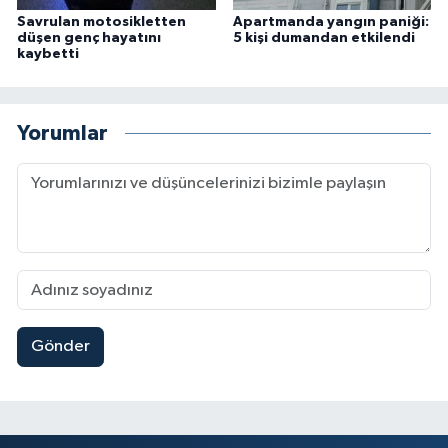
Savrulan motosikletten
Apartmanda yangın paniği:
düşen genç hayatını
5 kişi dumandan etkilendi
kaybetti
Yorumlar
Gönder