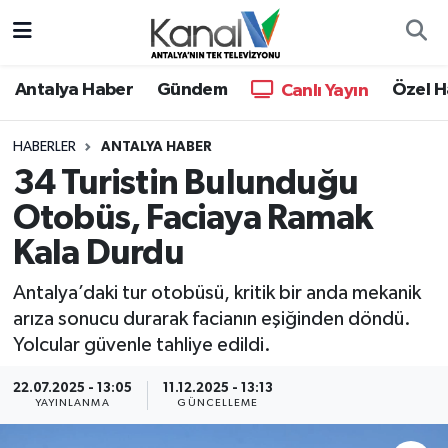
Ana Haber
Nöbetçi Eczaneler
Antalya Haber
Gündem
Özel H
Canlı Yayın
Antalya Haber
Hava Durumu
HABERLER
ANTALYA HABER
34 Turistin Bulunduğu
Dünya
Trafik Durumu
Otobüs, Faciaya Ramak
Eğitim
Süper Lig Puan Durumu ve Fikstür
Kala Durdu
Ekonomi
Tüm Manşetler
Antalya’daki tur otobüsü, kritik bir anda mekanik
arıza sonucu durarak facianın eşiğinden döndü.
Gündem
Son Dakika Haberleri
Yolcular güvenle tahliye edildi.
Günün Manşetleri
Haber Arşivi
22.07.2025 - 13:05
11.12.2025 - 13:13
YAYINLANMA
GÜNCELLEME
Haber Kuşakları