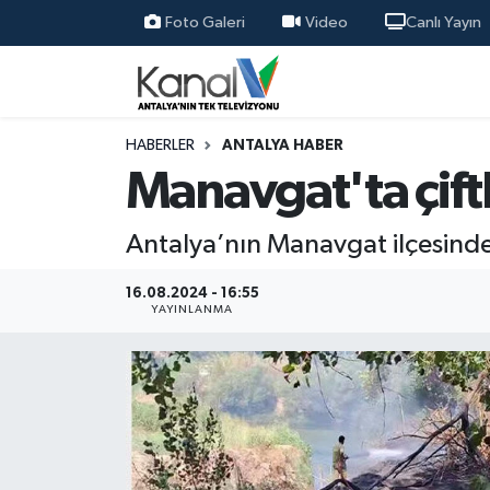
Foto Galeri
Video
Canlı Yayın
Ana Haber
Nöbetçi Eczaneler
Antalya Haber
Hava Durumu
HABERLER
ANTALYA HABER
Manavgat'ta çiftl
Dünya
Trafik Durumu
Antalya’nın Manavgat ilçesinde ç
Eğitim
Süper Lig Puan Durumu ve Fikstür
16.08.2024 - 16:55
Ekonomi
Tüm Manşetler
YAYINLANMA
Gündem
Son Dakika Haberleri
Günün Manşetleri
Haber Arşivi
Haber Kuşakları