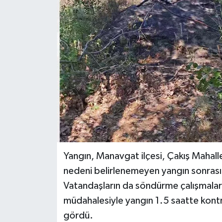
Haberler
KANALV Spor
Kültür Sanat
Magazin
Öğle Bülteni
Sağlık
Yangın, Manavgat ilçesi, Çakış Mahall
Siyaset
nedeni belirlenemeyen yangın sonrası i
Vatandaşların da söndürme çalışmaların
Sosyal medya
müdahalesiyle yangın 1.5 saatte kontro
gördü.
Spor