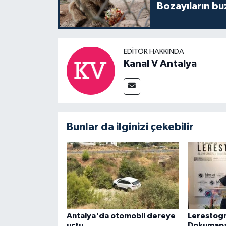
Bozayıların bu
EDITÖR HAKKINDA
Kanal V Antalya
Bunlar da ilginizi çekebilir
Antalya'da otomobil dereye
Lerestogr
uçtu
Dokumapa