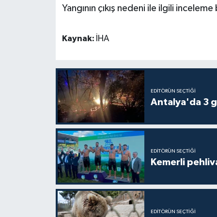
Yangının çıkış nedeni ile ilgili inceleme 
Teknoloji
Kaynak:
İHA
Televizyon
Turizm
EDITÖRÜN SEÇTIĞI
Yaşam
Antalya'da 3 g
EDITÖRÜN SEÇTIĞI
Kemerli pehliva
EDITÖRÜN SEÇTIĞI