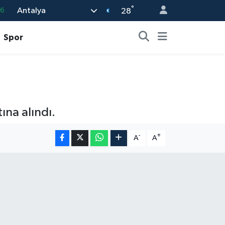
°
Antalya
16
28
0
Spor
08
0
12
0
ına alındı.
-
+
A
A