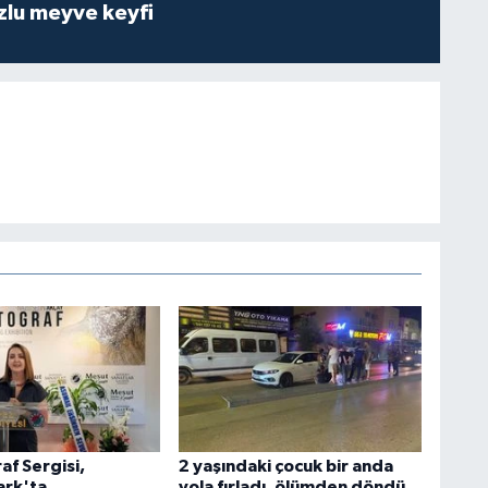
zlu meyve keyfi
af Sergisi,
2 yaşındaki çocuk bir anda
rk'ta
yola fırladı, ölümden döndü