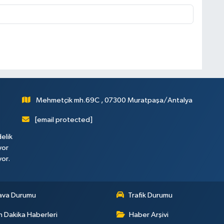
Mehmetçik mh.69C , 07300 Muratpaşa/Antalya
[email protected]
elik
yor
yor.
ava Durumu
Trafik Durumu
 Dakika Haberleri
Haber Arşivi