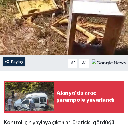
Haberler
KANALV Spor
Kültür Sanat
Magazin
Paylaş
-
+
A
A
Öğle Bülteni
Sağlık
Alanya’da araç
Siyaset
şarampole yuvarlandı
Sosyal medya
Kontrol için yaylaya çıkan arı üreticisi gördüğü
Spor