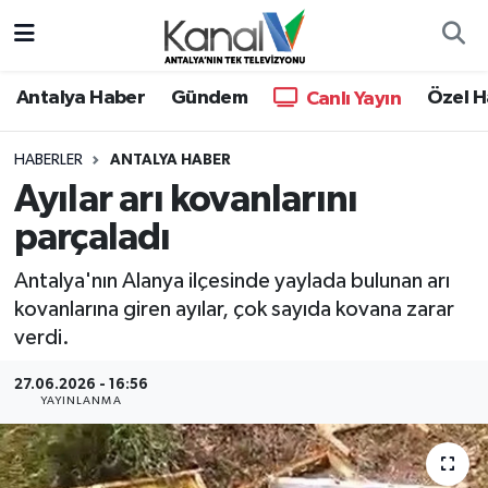
Ana Haber
Nöbetçi Eczaneler
Antalya Haber
Gündem
Özel H
Canlı Yayın
Antalya Haber
Hava Durumu
HABERLER
ANTALYA HABER
Ayılar arı kovanlarını
Dünya
Trafik Durumu
parçaladı
Eğitim
Süper Lig Puan Durumu ve Fikstür
Antalya'nın Alanya ilçesinde yaylada bulunan arı
Ekonomi
Tüm Manşetler
kovanlarına giren ayılar, çok sayıda kovana zarar
verdi.
Gündem
Son Dakika Haberleri
27.06.2026 - 16:56
YAYINLANMA
Günün Manşetleri
Haber Arşivi
Haber Kuşakları