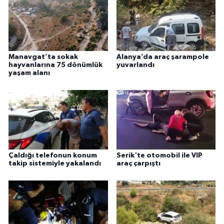
Manavgat’ta sokak
Alanya’da araç şarampole
hayvanlarına 75 dönümlük
yuvarlandı
yaşam alanı
Çaldığı telefonun konum
Serik'te otomobil ile VIP
takip sistemiyle yakalandı
araç çarpıştı