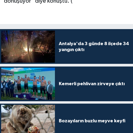
dönüşüyor" diye konuştu. (
Antalya'da 3 günde 8 ilçede 34
yangın çıktı
Kemerli pehlivan zirveye çıktı
Bozayıların buzlu meyve keyfi