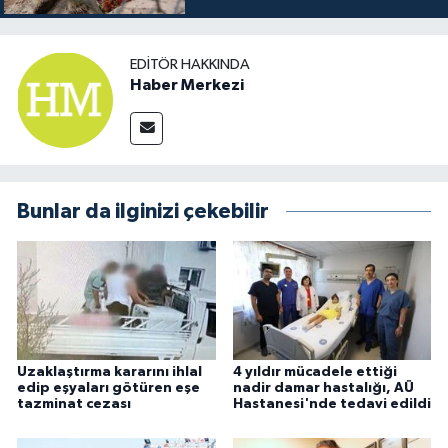
EDITÖR HAKKINDA
Haber Merkezi
Bunlar da ilginizi çekebilir
Uzaklaştırma kararını ihlal
4 yıldır mücadele ettiği
edip eşyaları götüren eşe
nadir damar hastalığı, AÜ
tazminat cezası
Hastanesi'nde tedavi edildi