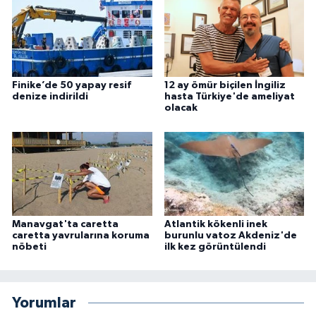
Finike’de 50 yapay resif
12 ay ömür biçilen İngiliz
denize indirildi
hasta Türkiye'de ameliyat
olacak
Manavgat'ta caretta
Atlantik kökenli inek
caretta yavrularına koruma
burunlu vatoz Akdeniz'de
nöbeti
ilk kez görüntülendi
Yorumlar