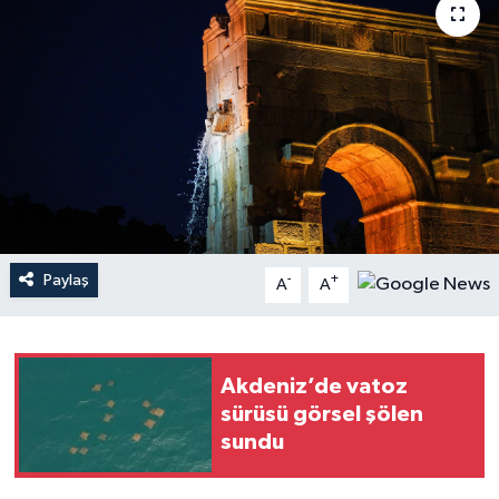
Haberler
KANALV Spor
Kültür Sanat
Magazin
Öğle Bülteni
Paylaş
-
+
A
A
Sağlık
Siyaset
Akdeniz’de vatoz
sürüsü görsel şölen
Sosyal medya
sundu
Spor