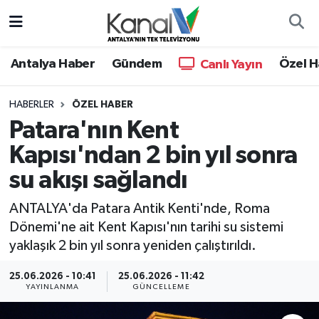
Ana Haber
Nöbetçi Eczaneler
Antalya Haber
Gündem
Özel H
Canlı Yayın
Antalya Haber
Hava Durumu
HABERLER
ÖZEL HABER
Patara'nın Kent
Dünya
Trafik Durumu
Kapısı'ndan 2 bin yıl sonra
Eğitim
Süper Lig Puan Durumu ve Fikstür
su akışı sağlandı
Ekonomi
Tüm Manşetler
ANTALYA'da Patara Antik Kenti'nde, Roma
Dönemi'ne ait Kent Kapısı'nın tarihi su sistemi
Gündem
Son Dakika Haberleri
yaklaşık 2 bin yıl sonra yeniden çalıştırıldı.
Günün Manşetleri
Haber Arşivi
25.06.2026 - 10:41
25.06.2026 - 11:42
YAYINLANMA
GÜNCELLEME
Haber Kuşakları