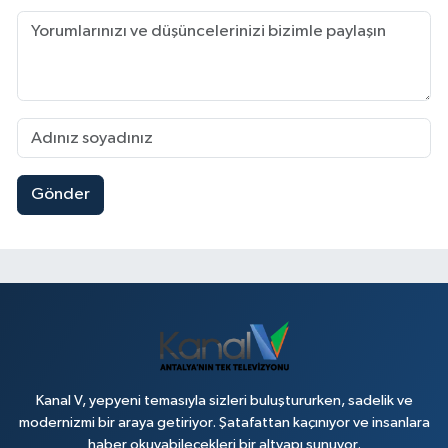
Gönder
Kanal V, yepyeni temasıyla sizleri buluştururken, sadelik ve
modernizmi bir araya getiriyor. Şatafattan kaçınıyor ve insanlara
haber okuyabilecekleri bir altyapı sunuyor.