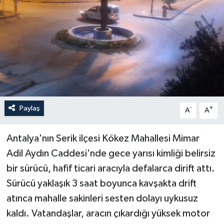
Haberler
KANALV Spor
Kültür Sanat
Magazin
Paylaş
-
+
A
A
Öğle Bülteni
Antalya'nın Serik ilçesi Kökez Mahallesi Mimar
Sağlık
Adil Aydın Caddesi'nde gece yarısı kimliği belirsiz
bir sürücü, hafif ticari aracıyla defalarca dirift attı.
Siyaset
Sürücü yaklaşık 3 saat boyunca kavşakta drift
Sosyal medya
atınca mahalle sakinleri sesten dolayı uykusuz
kaldı. Vatandaşlar, aracın çıkardığı yüksek motor
Spor