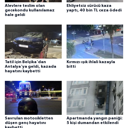
Alevlere teslim olan
Ehliyetsiz sürücü kaza
gecekondu kullanılamaz
yaptı, 40 bin TL ceza ödedi
hale geldi
Tatil için Belçika'dan
Kırmızı ışık ihlali kazayla
Antalya'ya geldi, kazada
bitti
hayatını kaybetti
Savrulan motosikletten
Apartmanda yangın paniği:
düşen genç hayatını
5 kişi dumandan etkilendi
kaybetti