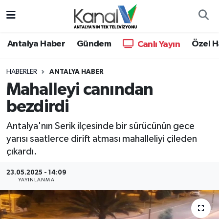
Ana Haber
Nöbetçi Eczaneler
Antalya Haber
Gündem
Özel H
Canlı Yayın
Antalya Haber
Hava Durumu
HABERLER
ANTALYA HABER
Mahalleyi canından
Dünya
Trafik Durumu
bezdirdi
Eğitim
Süper Lig Puan Durumu ve Fikstür
Antalya'nın Serik ilçesinde bir sürücünün gece
Ekonomi
Tüm Manşetler
yarısı saatlerce dirift atması mahalleliyi çileden
çıkardı.
Gündem
Son Dakika Haberleri
23.05.2025 - 14:09
YAYINLANMA
Günün Manşetleri
Haber Arşivi
Haber Kuşakları