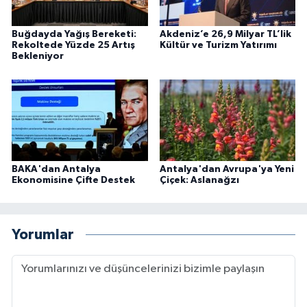
Buğdayda Yağış Bereketi:
Akdeniz’e 26,9 Milyar TL’lik
Rekoltede Yüzde 25 Artış
Kültür ve Turizm Yatırımı
Bekleniyor
BAKA'dan Antalya
Antalya'dan Avrupa'ya Yeni
Ekonomisine Çifte Destek
Çiçek: Aslanağzı
Yorumlar