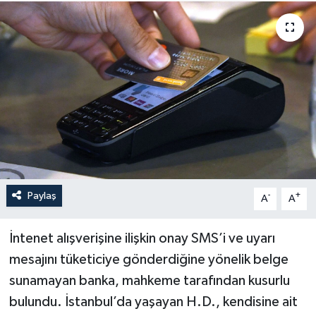
Haberler
KANALV Spor
Kültür Sanat
Magazin
Öğle Bülteni
Paylaş
-
+
A
A
Sağlık
İntenet alışverişine ilişkin onay SMS’i ve uyarı
Siyaset
mesajını tüketiciye gönderdiğine yönelik belge
Sosyal medya
sunamayan banka, mahkeme tarafından kusurlu
bulundu. İstanbul’da yaşayan H.D., kendisine ait
Spor