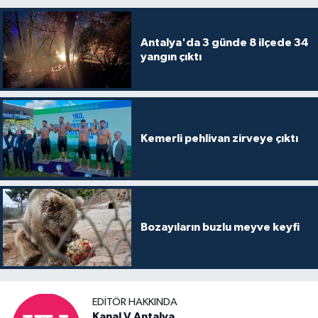
Antalya'da 3 günde 8 ilçede 34
yangın çıktı
Kemerli pehlivan zirveye çıktı
Bozayıların buzlu meyve keyfi
EDITÖR HAKKINDA
Kanal V Antalya