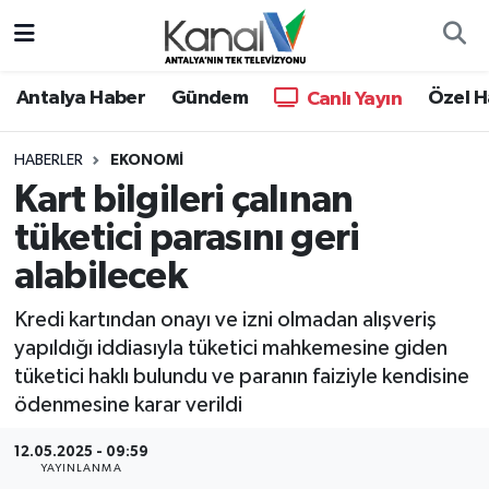
Ana Haber
Nöbetçi Eczaneler
Antalya Haber
Gündem
Özel H
Canlı Yayın
Antalya Haber
Hava Durumu
HABERLER
EKONOMI
Kart bilgileri çalınan
Dünya
Trafik Durumu
tüketici parasını geri
Eğitim
Süper Lig Puan Durumu ve Fikstür
alabilecek
Ekonomi
Tüm Manşetler
Kredi kartından onayı ve izni olmadan alışveriş
yapıldığı iddiasıyla tüketici mahkemesine giden
Gündem
Son Dakika Haberleri
tüketici haklı bulundu ve paranın faiziyle kendisine
ödenmesine karar verildi
Günün Manşetleri
Haber Arşivi
12.05.2025 - 09:59
YAYINLANMA
Haber Kuşakları