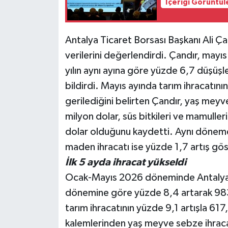
İçeriği Görüntül
Teknoloji
Antalya Ticaret Borsası Başkanı Ali Çand
Televizyon
verilerini değerlendirdi. Çandır, mayı
yılın aynı ayına göre yüzde 6,7 düşüşl
Turizm
bildirdi. Mayıs ayında tarım ihracatın
gerilediğini belirten Çandır, yaş mey
Yaşam
milyon dolar, süs bitkileri ve mamulleri
dolar olduğunu kaydetti. Aynı dönemd
maden ihracatı ise yüzde 1,7 artış gös
İlk 5 ayda ihracat yükseldi
Ocak-Mayıs 2026 döneminde Antalya'nı
dönemine göre yüzde 8,4 artarak 983,2
tarım ihracatının yüzde 9,1 artışla 61
kalemlerinden yaş meyve sebze ihraca