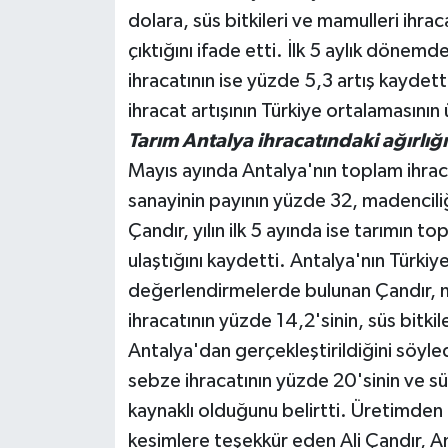
dolara, süs bitkileri ve mamulleri ihra
çıktığını ifade etti. İlk 5 aylık dönem
ihracatının ise yüzde 5,3 artış kaydett
ihracat artışının Türkiye ortalamasının
Tarım Antalya ihracatındaki ağırlığ
Mayıs ayında Antalya'nın toplam ihraca
sanayinin payının yüzde 32, madencili
Çandır, yılın ilk 5 ayında ise tarımın 
ulaştığını kaydetti. Antalya'nın Türkiye
değerlendirmelerde bulunan Çandır, 
ihracatının yüzde 14,2'sinin, süs bitkil
Antalya'dan gerçekleştirildiğini söyled
sebze ihracatının yüzde 20'sinin ve süs
kaynaklı olduğunu belirtti. Üretimde
kesimlere teşekkür eden Ali Çandır, An