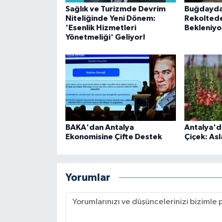
Sağlık ve Turizmde Devrim
Buğdayda 
Niteliğinde Yeni Dönem:
Rekoltede
'Esenlik Hizmetleri
Bekleniyo
Yönetmeliği' Geliyor!
BAKA'dan Antalya
Antalya'd
Ekonomisine Çifte Destek
Çiçek: As
Yorumlar