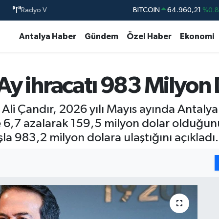
BITCOIN
64.960,21
%0.
Radyo V
DOLAR
47,7436
%0.
Antalya Haber
Gündem
Özel Haber
Ekonomi
EURO
55,2510
%0.
STERLİN
64,4811
%0.
 Ay ihracatı 983 Milyon 
GRAM ALTIN
6648.99
%2.
BİST100
13.779
%-
 Ali Çandır, 2026 yılı Mayıs ayında Antaly
 6,7 azalarak 159,5 milyon dolar olduğunu
la 983,2 milyon dolara ulaştığını açıkladı.