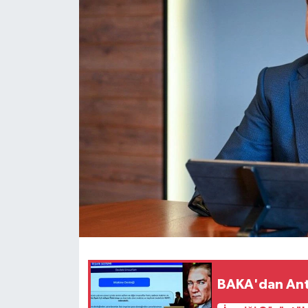
Haberler
KANALV Spor
Kültür Sanat
Magazin
Öğle Bülteni
Sağlık
Siyaset
Sosyal medya
BAKA'dan Ant
Spor