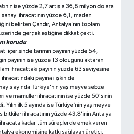
catının ise yüzde 2,7 artışla 36,8 milyon dolara
de sanayi ihracatının yüzde 6,1, maden
iğini belirten Çandır, Antalya'nın toplam
 üzerinde gerçekleştiğine dikkat çekti.
ını korudu
tı içerisinde tarımın payının yüzde 54,
ğin payının ise yüzde 13 olduğunu aktaran
toplam ihracattaki payının yüzde 63 seviyesine
 ihracatındaki payına ilişkin de
mayıs ayında Türkiye'nin yaş meyve sebze
eri ve mamulleri ihracatının ise yüzde 50'sinin
i. Yılın ilk 5 ayında ise Türkiye'nin yaş meyve
 bitkileri ihracatının yüzde 43,8'inin Antalya
n ihracata kadar tüm süreçlerde emek veren
talya ekonomisine katkı sağlayan üretici,