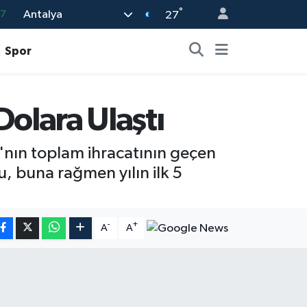
°
Antalya
87
27
18
Spor
32
38
Dolara Ulaştı
59
14
a'nın toplam ihracatının geçen
, buna rağmen yılın ilk 5
-
+
A
A