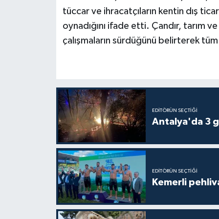
tüccar ve ihracatçıların kentin dış ti
oynadığını ifade etti. Çandır, tarım ve
çalışmaların sürdüğünü belirterek tüm
EDITÖRÜN SEÇTIĞI
Antalya'da 3 g
EDITÖRÜN SEÇTIĞI
Kemerli pehliva