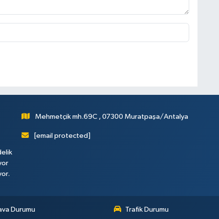
Mehmetçik mh.69C , 07300 Muratpaşa/Antalya
[email protected]
elik
yor
yor.
ava Durumu
Trafik Durumu