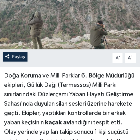
Haberler
KANALV Spor
Kültür Sanat
Paylaş
-
+
A
A
Magazin
Öğle Bülteni
Doğa Koruma ve Milli Parklar 6. Bölge Müdürlüğü
ekipleri, Güllük Dağı (Termessos) Milli Parkı
Sağlık
sınırlarındaki Düzlerçamı Yaban Hayatı Geliştirme
Sahası'nda duyulan silah sesleri üzerine harekete
Siyaset
geçti. Ekipler, yaptıkları kontrollerde bir erkek
yaban keçisinin
kaçak av
landığını tespit etti.
Sosyal medya
Olay yerinde yapılan takip sonucu 1 kişi suçüstü
Spor