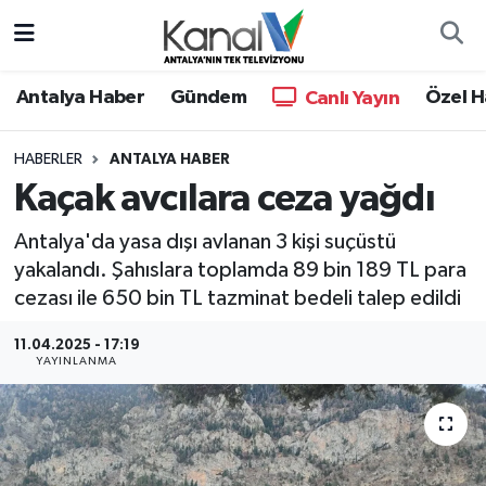
Ana Haber
Nöbetçi Eczaneler
Antalya Haber
Gündem
Özel H
Canlı Yayın
Antalya Haber
Hava Durumu
HABERLER
ANTALYA HABER
Kaçak avcılara ceza yağdı
Dünya
Trafik Durumu
Antalya'da yasa dışı avlanan 3 kişi suçüstü
Eğitim
Süper Lig Puan Durumu ve Fikstür
yakalandı. Şahıslara toplamda 89 bin 189 TL para
cezası ile 650 bin TL tazminat bedeli talep edildi
Ekonomi
Tüm Manşetler
11.04.2025 - 17:19
Gündem
Son Dakika Haberleri
YAYINLANMA
Günün Manşetleri
Haber Arşivi
Haber Kuşakları