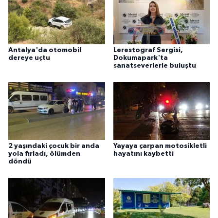
Antalya'da otomobil
Lerestograf Sergisi,
dereye uçtu
Dokumapark'ta
sanatseverlerle buluştu
2 yaşındaki çocuk bir anda
Yayaya çarpan motosikletli
yola fırladı, ölümden
hayatını kaybetti
döndü