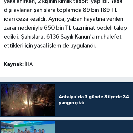
yakalanırken, 2 kişinin kimlik tespiti yapıldı. Yasa
dışı avlanan şahıslara toplamda 89 bin 189 TL
Teknoloji
idari ceza kesildi. Ayrıca, yaban hayatına verilen
zarar nedeniyle 650 bin TL tazminat bedeli talep
Televizyon
edildi. Şahıslara, 6136 Sayılı Kanun'a muhalefet
Turizm
ettikleri için yasal işlem de uygulandı.
Yaşam
Kaynak:
İHA
Antalya'da 3 günde 8 ilçede 34
yangın çıktı