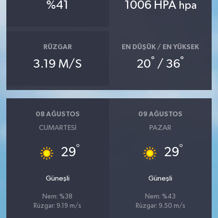
%41
1006 HPA
hpa
Teknoloji
Televizyon
RÜZGAR
EN DÜŞÜK / EN YÜKSEK
°
°
3.19 M/S
20
/ 36
Turizm
Yaşam
08 AĞUSTOS
09 AĞUSTOS
CUMARTESI
PAZAR
°
°
29
29
Güneşli
Güneşli
Nem: %38
Nem: %43
Rüzgar: 9.19 m/s
Rüzgar: 9.50 m/s