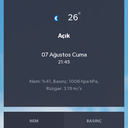
Haberler
°
26
KANALV Spor
Açık
Kültür Sanat
Magazin
07 Ağustos Cuma
21:45
Öğle Bülteni
Nem: %41, Basınç: 1006 hpa hPa,
Sağlık
Rüzgar: 3.19 m/s
Siyaset
Sosyal medya
NEM
BASINÇ
Spor