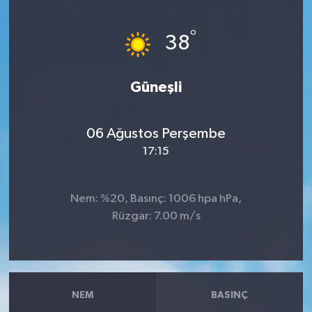
Haberler
°
38
KANALV Spor
Güneşli
Kültür Sanat
Magazin
06 Ağustos Perşembe
17:15
Öğle Bülteni
Nem: %20, Basınç: 1006 hpa hPa,
Sağlık
Rüzgar: 7.00 m/s
Siyaset
Sosyal medya
NEM
BASINÇ
Spor