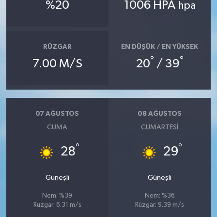
%20
1006 HPA
hpa
Teknoloji
Televizyon
RÜZGAR
EN DÜŞÜK / EN YÜKSEK
°
°
7.00 M/S
20
/ 39
Turizm
Yaşam
07 AĞUSTOS
08 AĞUSTOS
CUMA
CUMARTESI
°
°
28
29
Güneşli
Güneşli
Nem: %39
Nem: %36
Rüzgar: 6.31 m/s
Rüzgar: 9.39 m/s