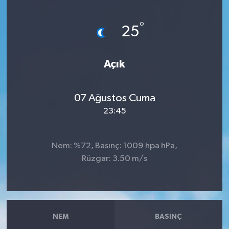
Haberler
°
25
KANALV Spor
Açık
Kültür Sanat
Magazin
07 Ağustos Cuma
23:45
Öğle Bülteni
Nem: %72, Basınç: 1009 hpa hPa,
Sağlık
Rüzgar: 3.50 m/s
Siyaset
Sosyal medya
NEM
BASINÇ
Spor