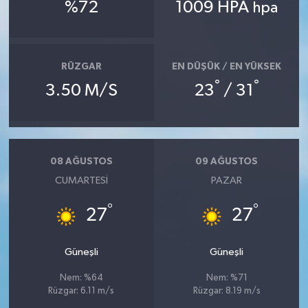
%72
1009 HPA
hpa
Teknoloji
Televizyon
RÜZGAR
EN DÜŞÜK / EN YÜKSEK
°
°
3.50 M/S
23
/ 31
Turizm
Yaşam
08 AĞUSTOS
09 AĞUSTOS
CUMARTESI
PAZAR
°
°
27
27
Güneşli
Güneşli
Nem: %64
Nem: %71
Rüzgar: 6.11 m/s
Rüzgar: 8.19 m/s