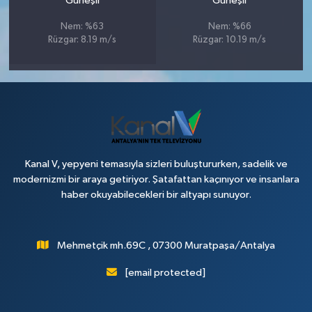
Güneşli
Güneşli
Nem: %63
Nem: %66
Rüzgar: 8.19 m/s
Rüzgar: 10.19 m/s
Kanal V, yepyeni temasıyla sizleri buluştururken, sadelik ve
modernizmi bir araya getiriyor. Şatafattan kaçınıyor ve insanlara
haber okuyabilecekleri bir altyapı sunuyor.
Mehmetçik mh.69C , 07300 Muratpaşa/Antalya
[email protected]