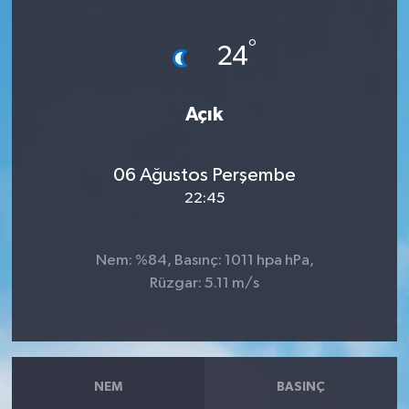
Haberler
°
24
KANALV Spor
Açık
Kültür Sanat
Magazin
06 Ağustos Perşembe
22:45
Öğle Bülteni
Nem: %84, Basınç: 1011 hpa hPa,
Sağlık
Rüzgar: 5.11 m/s
Siyaset
Sosyal medya
NEM
BASINÇ
Spor