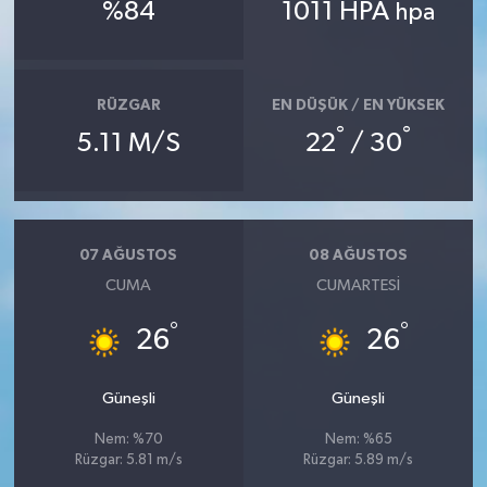
%84
1011 HPA
hpa
Teknoloji
Televizyon
RÜZGAR
EN DÜŞÜK / EN YÜKSEK
°
°
5.11 M/S
22
/ 30
Turizm
Yaşam
07 AĞUSTOS
08 AĞUSTOS
CUMA
CUMARTESI
°
°
26
26
Güneşli
Güneşli
Nem: %70
Nem: %65
Rüzgar: 5.81 m/s
Rüzgar: 5.89 m/s