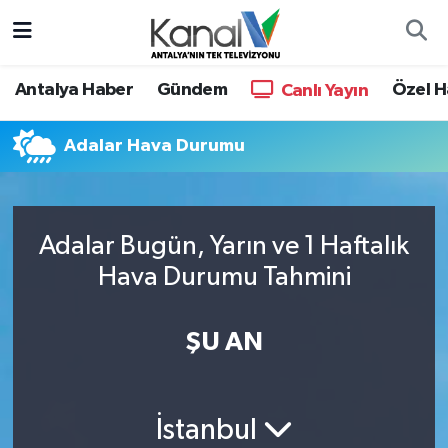
Ana Haber
Nöbetçi Eczaneler
Antalya Haber
Gündem
Özel H
Canlı Yayın
Antalya Haber
Hava Durumu
Adalar Hava Durumu
Dünya
Trafik Durumu
Eğitim
Süper Lig Puan Durumu ve Fikstür
Adalar Bugün, Yarın ve 1 Haftalık
Hava Durumu Tahmini
Ekonomi
Tüm Manşetler
Gündem
Son Dakika Haberleri
ŞU AN
Günün Manşetleri
Haber Arşivi
İstanbul
Haber Kuşakları