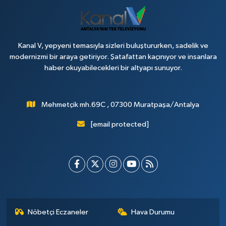
Haberler
KANALV Spor
Kanal V, yepyeni temasıyla sizleri buluştururken, sadelik ve
modernizmi bir araya getiriyor. Şatafattan kaçınıyor ve insanlara
haber okuyabilecekleri bir altyapı sunuyor.
Kültür Sanat
Magazin
Mehmetçik mh.69C , 07300 Muratpaşa/Antalya
Öğle Bülteni
[email protected]
Sağlık
Siyaset
Sosyal medya
Nöbetçi Eczaneler
Hava Durumu
Spor