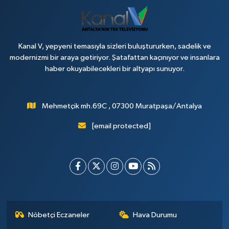
Haberler
KANALV Spor
Kanal V, yepyeni temasıyla sizleri buluştururken, sadelik ve
modernizmi bir araya getiriyor. Şatafattan kaçınıyor ve insanlara
haber okuyabilecekleri bir altyapı sunuyor.
Kültür Sanat
Magazin
Mehmetçik mh.69C , 07300 Muratpaşa/Antalya
Öğle Bülteni
[email protected]
Sağlık
Siyaset
Sosyal medya
Nöbetçi Eczaneler
Hava Durumu
Spor