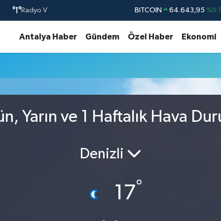
Radyo V
BITCOIN
64.643,95
%0.
DOLAR
47,6704
%
Antalya Haber
Gündem
Özel Haber
Ekonomi
EURO
55,0406
%-0.
STERLİN
64,2143
%
GRAM ALTIN
6500.87
%0.
BİST100
13.799
%7
n, Yarın ve 1 Haftalık Hava Du
Denizli
°
17