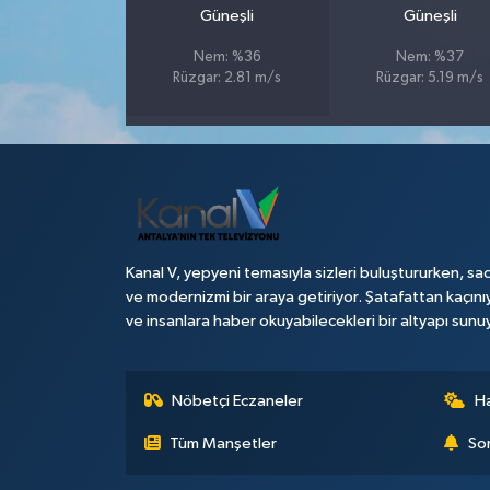
Güneşli
Güneşli
Teknoloji
Nem: %36
Nem: %37
Rüzgar: 2.81 m/s
Rüzgar: 5.19 m/s
Televizyon
Turizm
Yaşam
Kanal V, yepyeni temasıyla sizleri buluştururken, sad
ve modernizmi bir araya getiriyor. Şatafattan kaçını
ve insanlara haber okuyabilecekleri bir altyapı sunu
Nöbetçi Eczaneler
H
Tüm Manşetler
Son