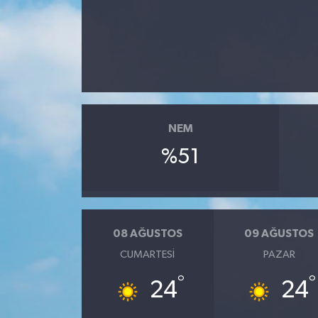
Haberler
KANALV Spor
Kültür Sanat
NEM
Magazin
%51
Öğle Bülteni
Sağlık
08 AĞUSTOS
09 AĞUSTOS
Siyaset
CUMARTESI
PAZAR
Sosyal medya
°
°
24
24
Spor