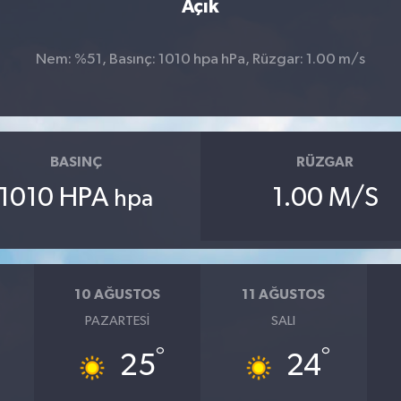
Açık
Nem: %51, Basınç: 1010 hpa hPa, Rüzgar: 1.00 m/s
BASINÇ
RÜZGAR
1010 HPA
1.00 M/S
hpa
10 AĞUSTOS
11 AĞUSTOS
PAZARTESI
SALI
°
°
25
24