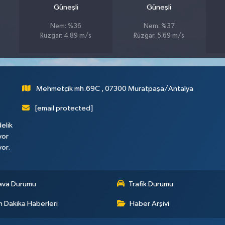
Güneşli
Güneşli
Nem: %36
Nem: %37
Rüzgar: 4.89 m/s
Rüzgar: 5.69 m/s
Mehmetçik mh.69C , 07300 Muratpaşa/Antalya
[email protected]
elik
yor
yor.
ava Durumu
Trafik Durumu
 Dakika Haberleri
Haber Arşivi