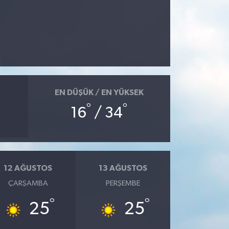
EN DÜŞÜK / EN YÜKSEK
°
°
16
/ 34
12 AĞUSTOS
13 AĞUSTOS
ÇARŞAMBA
PERŞEMBE
°
°
25
25