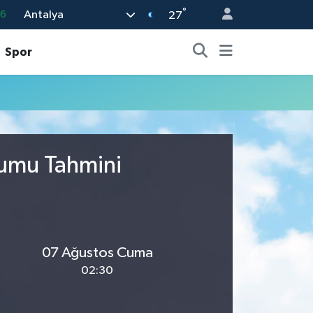
°
Antalya
16
27
0
Spor
08
0
12
0
rumu Tahmini
07 Ağustos Cuma
02:30