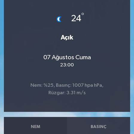
Haberler
°
24
KANALV Spor
Açık
Kültür Sanat
Magazin
07 Ağustos Cuma
23:00
Öğle Bülteni
Nem: %25, Basınç: 1007 hpa hPa,
Sağlık
Rüzgar: 3.31 m/s
Siyaset
Sosyal medya
NEM
BASINÇ
Spor