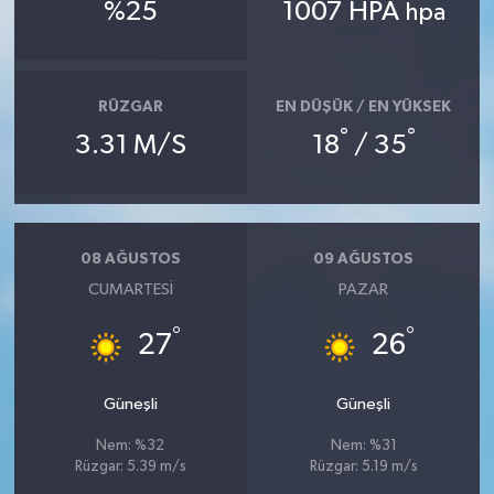
%25
1007 HPA
hpa
Teknoloji
Televizyon
RÜZGAR
EN DÜŞÜK / EN YÜKSEK
°
°
3.31 M/S
18
/ 35
Turizm
Yaşam
08 AĞUSTOS
09 AĞUSTOS
CUMARTESI
PAZAR
°
°
27
26
Güneşli
Güneşli
Nem: %32
Nem: %31
Rüzgar: 5.39 m/s
Rüzgar: 5.19 m/s