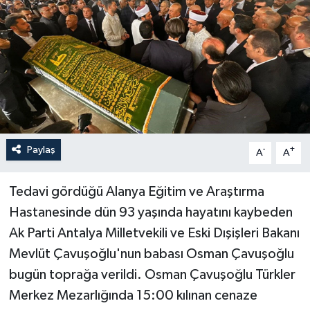
Haberler
KANALV Spor
Kültür Sanat
Magazin
Paylaş
-
+
A
A
Öğle Bülteni
Tedavi gördüğü Alanya Eğitim ve Araştırma
Sağlık
Hastanesinde dün 93 yaşında hayatını kaybeden
Ak Parti Antalya Milletvekili ve Eski Dışişleri Bakanı
Siyaset
Mevlüt Çavuşoğlu'nun babası Osman Çavuşoğlu
Sosyal medya
bugün toprağa verildi. Osman Çavuşoğlu Türkler
Merkez Mezarlığında 15:00 kılınan cenaze
Spor