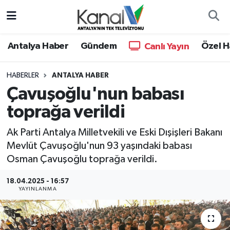
Ana Haber
Nöbetçi Eczaneler
Antalya Haber
Gündem
Özel H
Canlı Yayın
Antalya Haber
Hava Durumu
HABERLER
ANTALYA HABER
Çavuşoğlu'nun babası
Dünya
Trafik Durumu
toprağa verildi
Eğitim
Süper Lig Puan Durumu ve Fikstür
Ak Parti Antalya Milletvekili ve Eski Dışişleri Bakanı
Ekonomi
Tüm Manşetler
Mevlüt Çavuşoğlu'nun 93 yaşındaki babası
Osman Çavuşoğlu toprağa verildi.
Gündem
Son Dakika Haberleri
18.04.2025 - 16:57
YAYINLANMA
Günün Manşetleri
Haber Arşivi
Haber Kuşakları