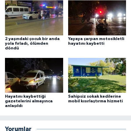
2 yaşındaki çocuk bir anda
Yayaya çarpan motosikletli
yola fırladı, ölümden
hayatını kaybetti
döndü
Hayatını kaybettiği
Sahipsiz sokak kedilerine
gazetelerini almayınca
mobil kısırlaştırma hizmeti
anlaşıldı
Yorumlar