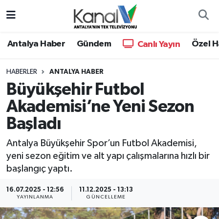
Ana Haber
Nöbetçi Eczaneler
Antalya Haber
Gündem
Özel H
Canlı Yayın
Antalya Haber
Hava Durumu
HABERLER
ANTALYA HABER
Büyükşehir Futbol
Dünya
Trafik Durumu
Akademisi’ne Yeni Sezon
Eğitim
Süper Lig Puan Durumu ve Fikstür
Başladı
Ekonomi
Tüm Manşetler
Antalya Büyükşehir Spor’un Futbol Akademisi,
yeni sezon eğitim ve alt yapı çalışmalarına hızlı bir
Gündem
Son Dakika Haberleri
başlangıç yaptı.
Günün Manşetleri
Haber Arşivi
16.07.2025 - 12:56
11.12.2025 - 13:13
YAYINLANMA
GÜNCELLEME
Haber Kuşakları