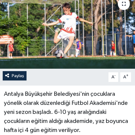
Haberler
KANALV Spor
Kültür Sanat
Magazin
Öğle Bülteni
Paylaş
-
+
A
A
Sağlık
Antalya Büyükşehir Belediyesi'nin çocuklara
yönelik olarak düzenlediği Futbol Akademisi'nde
Siyaset
yeni sezon başladı. 6-10 yaş aralığındaki
Sosyal medya
çocukların eğitim aldığı akademide, yaz boyunca
hafta içi 4 gün eğitim veriliyor.
Spor