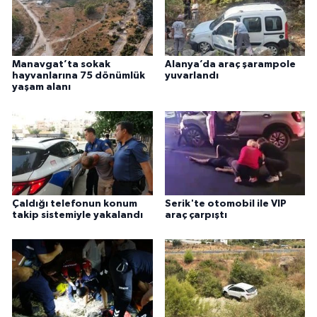
Manavgat’ta sokak
Alanya’da araç şarampole
hayvanlarına 75 dönümlük
yuvarlandı
yaşam alanı
Çaldığı telefonun konum
Serik'te otomobil ile VIP
takip sistemiyle yakalandı
araç çarpıştı