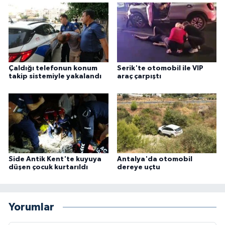
Çaldığı telefonun konum
Serik'te otomobil ile VIP
takip sistemiyle yakalandı
araç çarpıştı
Side Antik Kent'te kuyuya
Antalya'da otomobil
düşen çocuk kurtarıldı
dereye uçtu
Yorumlar