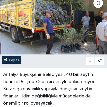
Haberler
KANALV Spor
Kültür Sanat
Magazin
Öğle Bülteni
Paylaş
-
+
A
A
Sağlık
Antalya Büyükşehir Belediyesi, 40 bin zeytin
fidanını 19 ilçede 2 bin üreticiyle buluşturuyor.
Siyaset
Kuraklığa dayanıklı yapısıyla öne çıkan zeytin
Sosyal medya
fidanları, iklim değişikliğiyle mücadelede de
önemli bir rol oynayacak.
Spor