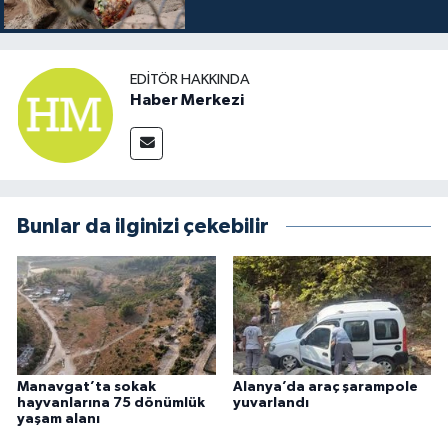
EDITÖR HAKKINDA
Haber Merkezi
Bunlar da ilginizi çekebilir
Manavgat’ta sokak
Alanya’da araç şarampole
hayvanlarına 75 dönümlük
yuvarlandı
yaşam alanı