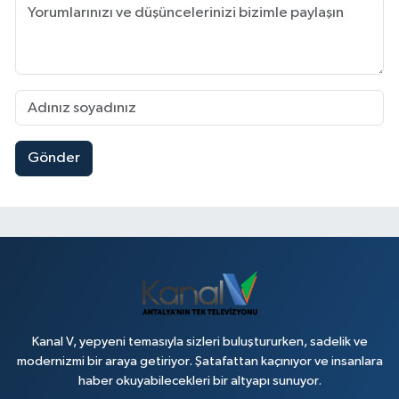
Gönder
Kanal V, yepyeni temasıyla sizleri buluştururken, sadelik ve
modernizmi bir araya getiriyor. Şatafattan kaçınıyor ve insanlara
haber okuyabilecekleri bir altyapı sunuyor.