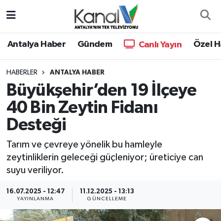
Ana Haber
Nöbetçi Eczaneler
Antalya Haber
Gündem
Özel H
Canlı Yayın
Antalya Haber
Hava Durumu
HABERLER
ANTALYA HABER
Büyükşehir’den 19 İlçeye
Dünya
Trafik Durumu
40 Bin Zeytin Fidanı
Eğitim
Süper Lig Puan Durumu ve Fikstür
Desteği
Ekonomi
Tüm Manşetler
Tarım ve çevreye yönelik bu hamleyle
zeytinliklerin geleceği güçleniyor; üreticiye can
Gündem
Son Dakika Haberleri
suyu veriliyor.
Günün Manşetleri
Haber Arşivi
16.07.2025 - 12:47
11.12.2025 - 13:13
YAYINLANMA
GÜNCELLEME
Haber Kuşakları