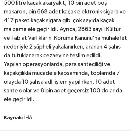
500 litre kaçak akaryakıt, 10 bin adet boş
makaron, bin 668 adet kaçak elektronik sigara ve
Teknoloji
417 paket kaçak sigara gibi çok sayıda kaçak
Televizyon
malzeme ele geçirildi. Ayrıca, 2863 sayılı Kültür
ve Tabiat Varlıklarını Koruma Kanunu'na muhalefet
Turizm
nedeniyle 2 şüpheli yakalanırken, aranan 4 şahıs
da tutuklanarak cezaevine teslim edildi.
Yaşam
Yapılan operasyonlarda, para sahteciliği ve
kaçakçılıkla mücadele kapsamında, toplamda 7
olayda 10 şahsa adli işlem yapılırken, 10 adet
sahte dolar ve 8 bin adet geçersiz 100 dolar da
ele geçirildi.
Kaynak:
İHA