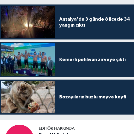
Antalya'da 3 günde 8 ilçede 34
yangın çıktı
Kemerli pehlivan zirveye çıktı
Bozayıların buzlu meyve keyfi
EDITÖR HAKKINDA