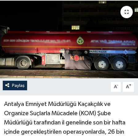
Haberler
KANALV Spor
Kültür Sanat
Magazin
Öğle Bülteni
Paylaş
-
+
A
A
Sağlık
Antalya Emniyet Müdürlüğü Kaçakçılık ve
Siyaset
Organize Suçlarla Mücadele (KOM) Şube
Sosyal medya
Müdürlüğü tarafından il genelinde son bir hafta
içinde gerçekleştirilen operasyonlarda, 26 bin
Spor