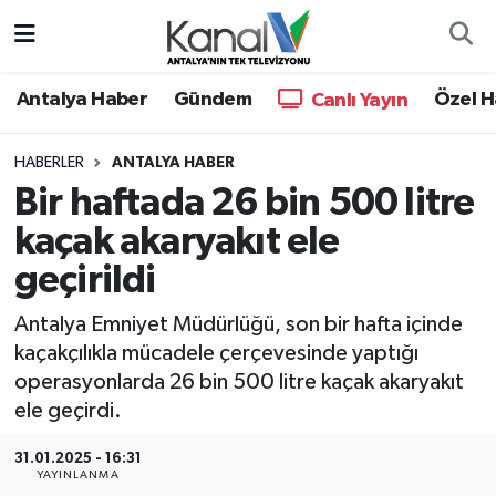
Ana Haber
Nöbetçi Eczaneler
Antalya Haber
Gündem
Özel H
Canlı Yayın
Antalya Haber
Hava Durumu
HABERLER
ANTALYA HABER
Bir haftada 26 bin 500 litre
Dünya
Trafik Durumu
kaçak akaryakıt ele
Eğitim
Süper Lig Puan Durumu ve Fikstür
geçirildi
Ekonomi
Tüm Manşetler
Antalya Emniyet Müdürlüğü, son bir hafta içinde
kaçakçılıkla mücadele çerçevesinde yaptığı
Gündem
Son Dakika Haberleri
operasyonlarda 26 bin 500 litre kaçak akaryakıt
ele geçirdi.
Günün Manşetleri
Haber Arşivi
31.01.2025 - 16:31
YAYINLANMA
Haber Kuşakları