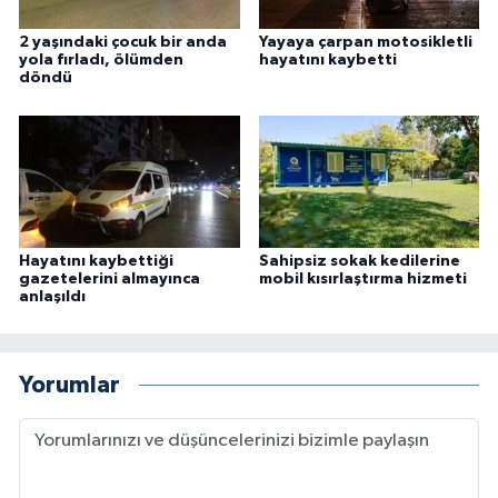
2 yaşındaki çocuk bir anda
Yayaya çarpan motosikletli
yola fırladı, ölümden
hayatını kaybetti
döndü
Hayatını kaybettiği
Sahipsiz sokak kedilerine
gazetelerini almayınca
mobil kısırlaştırma hizmeti
anlaşıldı
Yorumlar