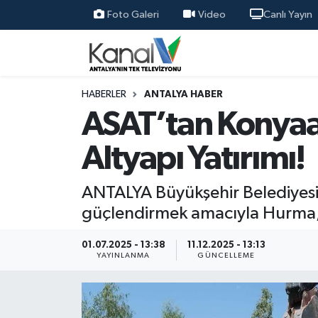
Foto Galeri
Video
Canlı Yayın
Ana Haber
Nöbetçi Eczaneler
Antalya Haber
Hava Durumu
HABERLER
ANTALYA HABER
ASAT’tan Konyaal
Dünya
Trafik Durumu
Altyapı Yatırımı!
Eğitim
Süper Lig Puan Durumu ve Fikstür
ANTALYA Büyükşehir Belediyesi 
Ekonomi
Tüm Manşetler
güçlendirmek amacıyla Hurma, L
Gündem
Son Dakika Haberleri
01.07.2025 - 13:38
11.12.2025 - 13:13
YAYINLANMA
GÜNCELLEME
Günün Manşetleri
Haber Arşivi
Haber Kuşakları