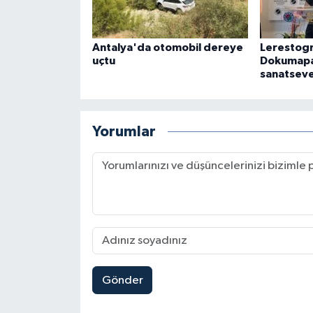
Antalya'da otomobil dereye
Lerestogr
uçtu
Dokumapa
sanatseve
Yorumlar
Gönder