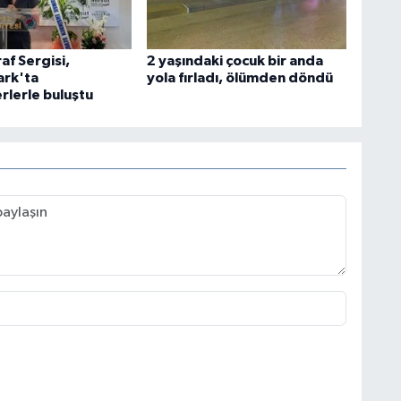
af Sergisi,
2 yaşındaki çocuk bir anda
rk'ta
yola fırladı, ölümden döndü
rlerle buluştu