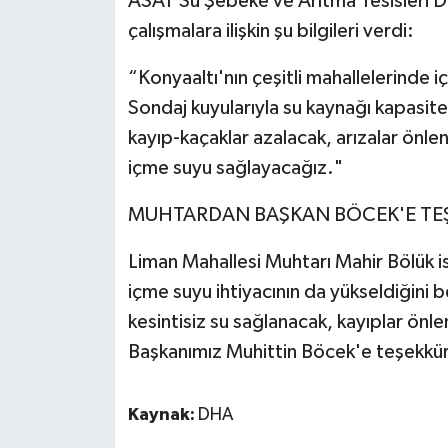
ASAT Su Şebeke ve Arıtma Tesisleri D
çalışmalara ilişkin şu bilgileri verdi:
“Konyaaltı'nın çeşitli mahallelerinde i
Sondaj kuyularıyla su kaynağı kapasit
kayıp-kaçaklar azalacak, arızalar önlen
içme suyu sağlayacağız."
MUHTARDAN BAŞKAN BÖCEK'E TE
Liman Mahallesi Muhtarı Mahir Bölük is
içme suyu ihtiyacının da yükseldiğini 
kesintisiz su sağlanacak, kayıplar ön
Başkanımız Muhittin Böcek'e teşekkü
Kaynak:
DHA