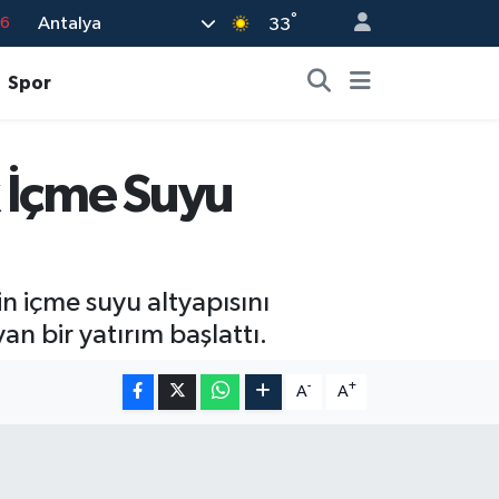
76
°
Antalya
33
17
Spor
01
02
44
k İçme Suyu
4
 içme suyu altyapısını
n bir yatırım başlattı.
-
+
A
A