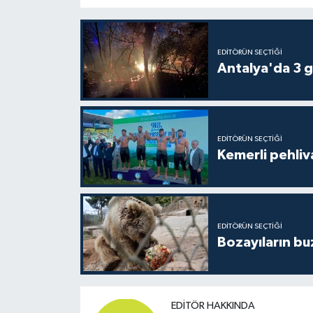
EDITÖRÜN SEÇTIĞI
Antalya'da 3 g
EDITÖRÜN SEÇTIĞI
Kemerli pehliva
EDITÖRÜN SEÇTIĞI
Bozayıların bu
EDITÖR HAKKINDA