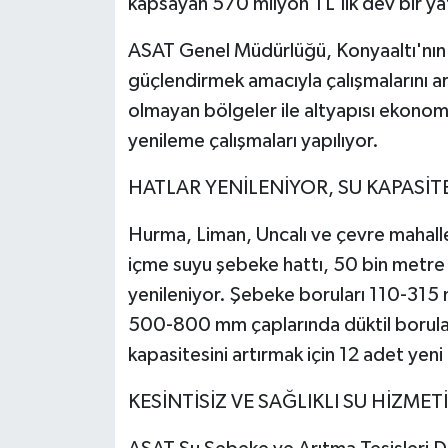
kapsayan 570 milyon TL'lik dev bir yat
Teknoloji
ASAT Genel Müdürlüğü, Konyaaltı'nın 
güçlendirmek amacıyla çalışmalarını ar
Televizyon
olmayan bölgeler ile altyapısı ekono
yenileme çalışmaları yapılıyor.
Turizm
HATLAR YENİLENİYOR, SU KAPASİTE
Yaşam
Hurma, Liman, Uncalı ve çevre mahall
içme suyu şebeke hattı, 50 bin metre 
yenileniyor. Şebeke boruları 110-315 
500-800 mm çaplarında düktil borularl
kapasitesini artırmak için 12 adet yeni
KESİNTİSİZ VE SAĞLIKLI SU HİZMETİ