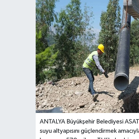
Haberler
KANALV Spor
Kültür Sanat
Magazin
Öğle Bülteni
Sağlık
Siyaset
ANTALYA Büyükşehir Belediyesi ASAT 
Sosyal medya
suyu altyapısını güçlendirmek amacıyl
Spor