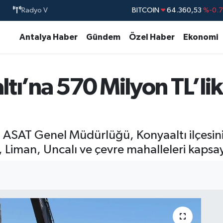
BITCOIN
64.360,53
%-0.
Radyo V
DOLAR
47,7069
%0.
Antalya Haber
Gündem
Özel Haber
Ekonomi
EURO
55,0265
%0.
STERLİN
64,1897
%0.
GRAM ALTIN
6574.81
%1.
tı’na 570 Milyon TL’li
BİST100
13.887
%6
ASAT Genel Müdürlüğü, Konyaaltı ilçesinin
iman, Uncalı ve çevre mahalleleri kapsaya