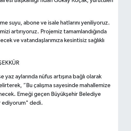
airesi Başkanlığı'ndan Gökay Koçak, yürütülen
çme suyu, abone ve isale hatlarını yeniliyoruz.
emizi artırıyoruz. Projemiz tamamlandığında
ecek ve vatandaşlarımıza kesintisiz sağlıklı
ŞEKKÜR
e yaz aylarında nüfus artışına bağlı olarak
belirterek, “Bu çalışma sayesinde mahallemize
lenecek. Emeği geçen Büyükşehir Belediye
r ediyorum" dedi.