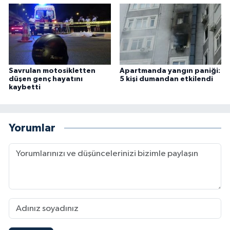
Savrulan motosikletten
Apartmanda yangın paniği:
düşen genç hayatını
5 kişi dumandan etkilendi
kaybetti
Yorumlar