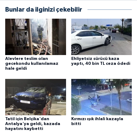
Bunlar da ilginizi çekebilir
Alevlere teslim olan
Ehliyetsiz sürücü kaza
gecekondu kullanılamaz
yaptı, 40 bin TL ceza ödedi
hale geldi
Tatil için Belçika'dan
Kırmızı ışık ihlali kazayla
Antalya'ya geldi, kazada
bitti
hayatını kaybetti