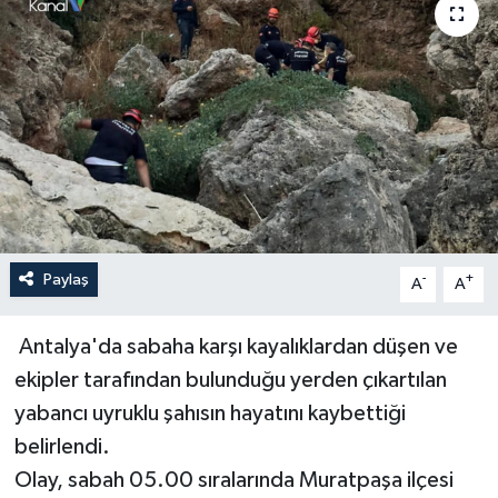
Haberler
KANALV Spor
Kültür Sanat
Magazin
Öğle Bülteni
Paylaş
-
+
A
A
Sağlık
Antalya'da sabaha karşı kayalıklardan düşen ve
ekipler tarafından bulunduğu yerden çıkartılan
Siyaset
yabancı uyruklu şahısın hayatını kaybettiği
Sosyal medya
belirlendi.
Olay, sabah 05.00 sıralarında Muratpaşa ilçesi
Spor