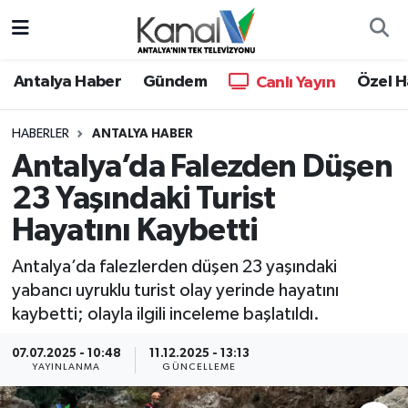
Ana Haber
Nöbetçi Eczaneler
Antalya Haber
Gündem
Özel H
Canlı Yayın
Antalya Haber
Hava Durumu
HABERLER
ANTALYA HABER
Antalya’da Falezden Düşen
Dünya
Trafik Durumu
23 Yaşındaki Turist
Eğitim
Süper Lig Puan Durumu ve Fikstür
Hayatını Kaybetti
Ekonomi
Tüm Manşetler
Antalya’da falezlerden düşen 23 yaşındaki
yabancı uyruklu turist olay yerinde hayatını
Gündem
Son Dakika Haberleri
kaybetti; olayla ilgili inceleme başlatıldı.
Günün Manşetleri
Haber Arşivi
07.07.2025 - 10:48
11.12.2025 - 13:13
YAYINLANMA
GÜNCELLEME
Haber Kuşakları