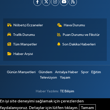
Nöbetçi Eczaneler
Hava Durumu
Trafik Durumu
Puan Durumu ve Fikstür
Tüm Manşetler
Son Dakika Haberleri
Haber Arşivi
Günün Manşetleri
Gündem
Antalya Haber
Spor
Eğitim
Televizyon
Yaşam
Haber Yazılımı:
TE Bilişim
En iyi site deneyimi sağlamak için çerezlerden
faydalanıyoruz. Detaylar için lütfen tıklayın.
Tamam