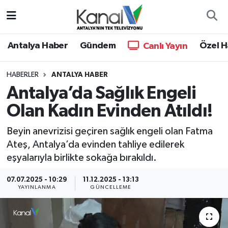
Ana Haber
Nöbetçi Eczaneler
Antalya Haber
Gündem
Özel H
Canlı Yayın
Antalya Haber
Hava Durumu
HABERLER
ANTALYA HABER
Antalya’da Sağlık Engeli
Dünya
Trafik Durumu
Olan Kadın Evinden Atıldı!
Eğitim
Süper Lig Puan Durumu ve Fikstür
Beyin anevrizisi geçiren sağlık engeli olan Fatma
Ekonomi
Tüm Manşetler
Ateş, Antalya’da evinden tahliye edilerek
eşyalarıyla birlikte sokağa bırakıldı.
Gündem
Son Dakika Haberleri
07.07.2025 - 10:29
11.12.2025 - 13:13
YAYINLANMA
GÜNCELLEME
Günün Manşetleri
Haber Arşivi
Haber Kuşakları