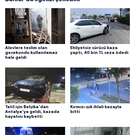
Alevlere teslim olan
Ehliyetsiz sürücü kaza
gecekondu kullanılamaz
yaptı, 40 bin TL ceza ödedi
hale geldi
Tatil için Belçika'dan
Kırmızı ışık ihlali kazayla
Antalya'ya geldi, kazada
bitti
hayatını kaybetti