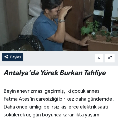
Haberler
KANALV Spor
Kültür Sanat
Magazin
Paylaş
-
+
A
A
Öğle Bülteni
Antalya'da Yürek Burkan Tahliye
Sağlık
Siyaset
Beyin anevrizması geçirmiş, iki çocuk annesi
Fatma Ateş'in çaresizliği bir kez daha gündemde.
Sosyal medya
Daha önce kimliği belirsiz kişilerce elektrik saati
sökülerek üç gün boyunca karanlıkta yaşam
Spor