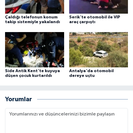
Çaldığı telefonun konum
Serik'te otomobil ile VIP
takip sistemiyle yakalandı
araç çarpıştı
Side Antik Kent'te kuyuya
Antalya'da otomobil
düşen çocuk kurtarıldı
dereye uçtu
Yorumlar