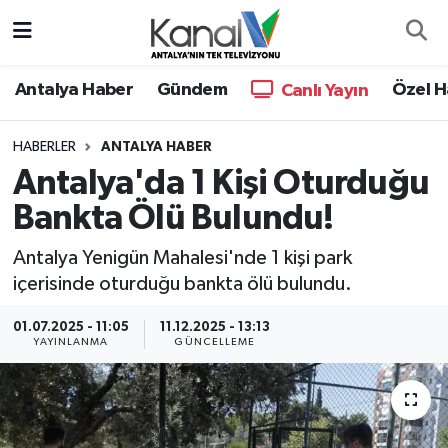
Ana Haber
Nöbetçi Eczaneler
Antalya Haber
Gündem
Özel H
Canlı Yayın
Antalya Haber
Hava Durumu
HABERLER
ANTALYA HABER
Antalya'da 1 Kişi Oturduğu
Dünya
Trafik Durumu
Bankta Ölü Bulundu!
Eğitim
Süper Lig Puan Durumu ve Fikstür
Antalya Yenigün Mahalesi'nde 1 kişi park
Ekonomi
Tüm Manşetler
içerisinde oturduğu bankta ölü bulundu.
01.07.2025 - 11:05
11.12.2025 - 13:13
Gündem
Son Dakika Haberleri
YAYINLANMA
GÜNCELLEME
Günün Manşetleri
Haber Arşivi
Haber Kuşakları