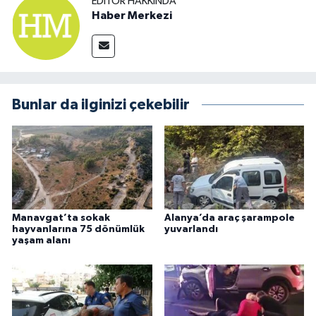
EDITÖR HAKKINDA
Haber Merkezi
Bunlar da ilginizi çekebilir
Manavgat’ta sokak
Alanya’da araç şarampole
hayvanlarına 75 dönümlük
yuvarlandı
yaşam alanı