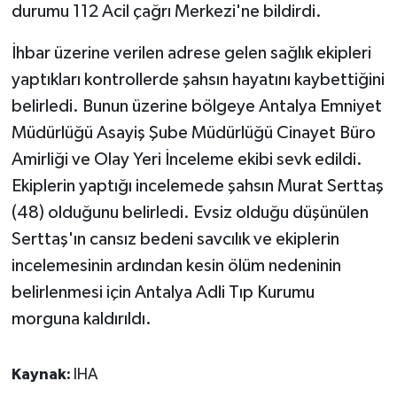
durumu 112 Acil çağrı Merkezi'ne bildirdi.
Teknoloji
İhbar üzerine verilen adrese gelen sağlık ekipleri
yaptıkları kontrollerde şahsın hayatını kaybettiğini
Televizyon
belirledi. Bunun üzerine bölgeye Antalya Emniyet
Müdürlüğü Asayiş Şube Müdürlüğü Cinayet Büro
Turizm
Amirliği ve Olay Yeri İnceleme ekibi sevk edildi.
Yaşam
Ekiplerin yaptığı incelemede şahsın Murat Serttaş
(48) olduğunu belirledi. Evsiz olduğu düşünülen
Serttaş'ın cansız bedeni savcılık ve ekiplerin
incelemesinin ardından kesin ölüm nedeninin
belirlenmesi için Antalya Adli Tıp Kurumu
morguna kaldırıldı.
Kaynak:
IHA