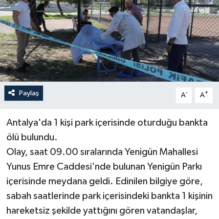
Haberler
KANALV Spor
Kültür Sanat
Magazin
Paylaş
-
+
A
A
Öğle Bülteni
Antalya'da 1 kişi park içerisinde oturduğu bankta
ölü bulundu.
Sağlık
Olay, saat 09.00 sıralarında Yenigün Mahallesi
Yunus Emre Caddesi'nde bulunan Yenigün Parkı
Siyaset
içerisinde meydana geldi. Edinilen bilgiye göre,
Sosyal medya
sabah saatlerinde park içerisindeki bankta 1 kişinin
hareketsiz şekilde yattığını gören vatandaşlar,
Spor