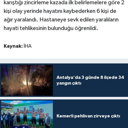
karıştığı zincirleme kazada ilk belirlemelere göre 2
kişi olay yerinde hayatını kaybederken 6 kişi de
Teknoloji
ağır yaralandı. Hastaneye sevk edilen yaralıların
hayati tehlikesinin bulunduğu öğrenildi.
Televizyon
Turizm
Kaynak:
İHA
Yaşam
Antalya'da 3 günde 8 ilçede 34
yangın çıktı
Kemerli pehlivan zirveye çıktı