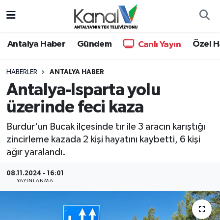
Ana Haber
Nöbetçi Eczaneler
Antalya Haber
Gündem
Özel H
Canlı Yayın
Antalya Haber
Hava Durumu
HABERLER
ANTALYA HABER
Antalya-Isparta yolu
Dünya
Trafik Durumu
üzerinde feci kaza
Eğitim
Süper Lig Puan Durumu ve Fikstür
Burdur'un Bucak ilçesinde tır ile 3 aracın karıştığı
Ekonomi
Tüm Manşetler
zincirleme kazada 2 kişi hayatını kaybetti, 6 kişi
ağır yaralandı.
Gündem
Son Dakika Haberleri
08.11.2024 - 16:01
YAYINLANMA
Günün Manşetleri
Haber Arşivi
Haber Kuşakları