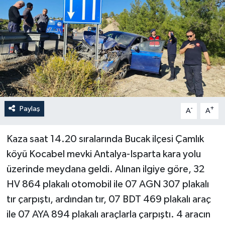
Haberler
KANALV Spor
Kültür Sanat
Magazin
Paylaş
-
+
A
A
Öğle Bülteni
Kaza saat 14.20 sıralarında Bucak ilçesi Çamlık
Sağlık
köyü Kocabel mevki Antalya-Isparta kara yolu
üzerinde meydana geldi. Alınan ilgiye göre, 32
Siyaset
HV 864 plakalı otomobil ile 07 AGN 307 plakalı
Sosyal medya
tır çarpıştı, ardından tır, 07 BDT 469 plakalı araç
ile 07 AYA 894 plakalı araçlarla çarpıştı. 4 aracın
Spor