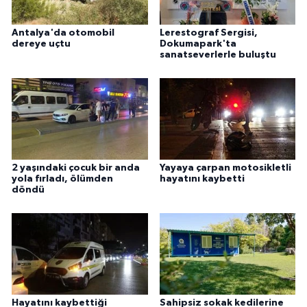
Antalya'da otomobil
Lerestograf Sergisi,
dereye uçtu
Dokumapark'ta
sanatseverlerle buluştu
2 yaşındaki çocuk bir anda
Yayaya çarpan motosikletli
yola fırladı, ölümden
hayatını kaybetti
döndü
Hayatını kaybettiği
Sahipsiz sokak kedilerine