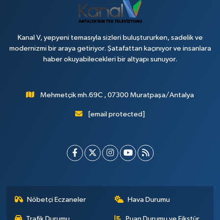
Kanal V, yepyeni temasıyla sizleri buluştururken, sadelik ve
modernizmi bir araya getiriyor. Şatafattan kaçınıyor ve insanlara
haber okuyabilecekleri bir altyapı sunuyor.
Mehmetçik mh.69C , 07300 Muratpaşa/Antalya
[email protected]
Nöbetçi Eczaneler
Hava Durumu
Trafik Durumu
Puan Durumu ve Fikstür