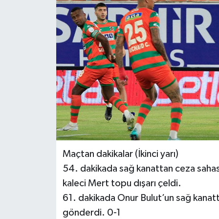
Haberler
KANALV Spor
Kültür Sanat
Magazin
Öğle Bülteni
Sağlık
Maçtan dakikalar (İkinci yarı)
Siyaset
54. dakikada sağ kanattan ceza saha
kaleci Mert topu dışarı çeldi.
Sosyal medya
61. dakikada Onur Bulut’un sağ kanat
gönderdi. 0-1
Spor