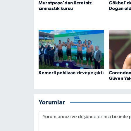
Muratpaşa'dan ücretsiz
Gökbel'de
cimnastik kursu
Doğan ol
Kemerli pehlivan zirveye çıktı
Corendon
Güven Yalçı
Yorumlar