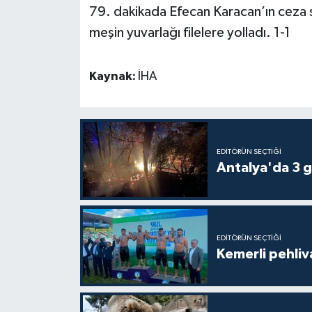
79. dakikada Efecan Karacan’ın ceza
meşin yuvarlağı filelere yolladı. 1-1
Teknoloji
Televizyon
Kaynak:
İHA
Turizm
Yaşam
EDITÖRÜN SEÇTIĞI
Antalya'da 3 g
EDITÖRÜN SEÇTIĞI
Kemerli pehliva