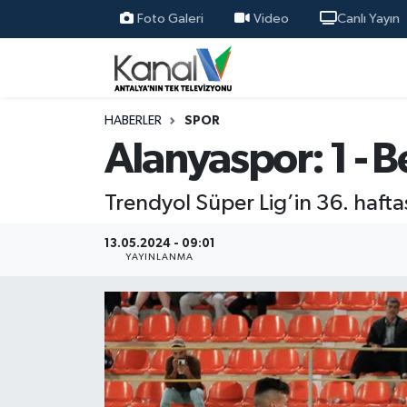
Foto Galeri
Video
Canlı Yayın
Ana Haber
Nöbetçi Eczaneler
Antalya Haber
Hava Durumu
HABERLER
SPOR
Alanyaspor: 1 - B
Dünya
Trafik Durumu
Trendyol Süper Lig’in 36. hafta
Eğitim
Süper Lig Puan Durumu ve Fikstür
13.05.2024 - 09:01
Ekonomi
Tüm Manşetler
YAYINLANMA
Gündem
Son Dakika Haberleri
Günün Manşetleri
Haber Arşivi
Haber Kuşakları