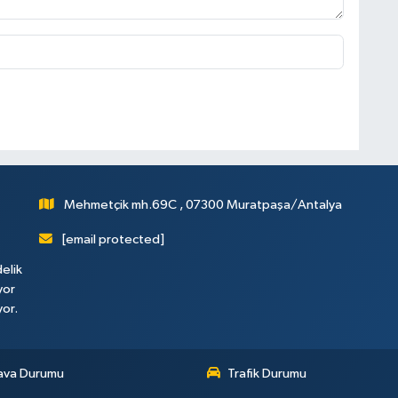
Mehmetçik mh.69C , 07300 Muratpaşa/Antalya
[email protected]
elik
yor
yor.
ava Durumu
Trafik Durumu