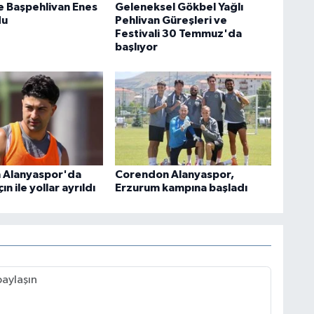
 Başpehlivan Enes
Geleneksel Gökbel Yağlı
du
Pehlivan Güreşleri ve
Festivali 30 Temmuz'da
başlıyor
 Alanyaspor'da
Corendon Alanyaspor,
n ile yollar ayrıldı
Erzurum kampına başladı