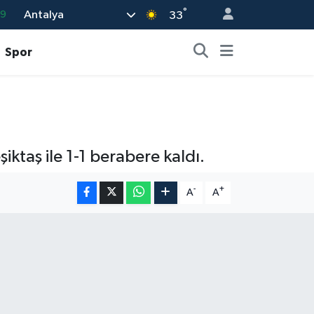
°
Antalya
69
33
06
Spor
.1
21
32
8
ktaş ile 1-1 berabere kaldı.
-
+
A
A