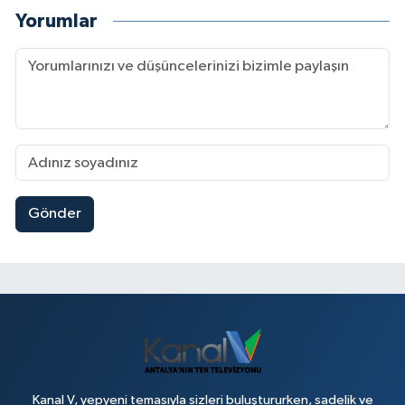
Yorumlar
Gönder
Kanal V, yepyeni temasıyla sizleri buluştururken, sadelik ve