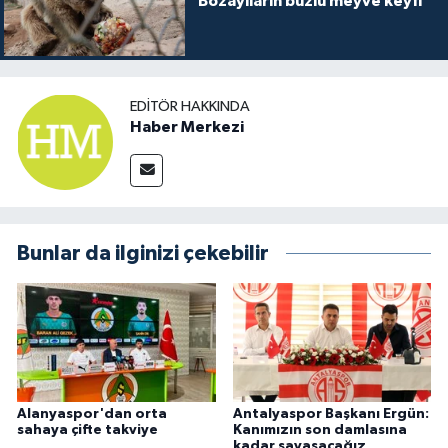
Bozayıların buzlu meyve keyfi
EDITÖR HAKKINDA
Haber Merkezi
Bunlar da ilginizi çekebilir
Alanyaspor'dan orta
Antalyaspor Başkanı Ergün:
sahaya çifte takviye
Kanımızın son damlasına
kadar savaşacağız