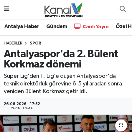
Ana Haber
Nöbetçi Eczaneler
Antalya Haber
Gündem
Özel H
Canlı Yayın
Antalya Haber
Hava Durumu
HABERLER
SPOR
Antalyaspor'da 2. Bülent
Dünya
Trafik Durumu
Korkmaz dönemi
Eğitim
Süper Lig Puan Durumu ve Fikstür
Süper Lig'den 1. Lig'e düşen Antalyaspor'da
Ekonomi
Tüm Manşetler
teknik direktörlük görevine 6.5 yıl aradan sonra
yeniden Bülent Korkmaz getirildi.
Gündem
Son Dakika Haberleri
26.06.2026 - 17:52
YAYINLANMA
Günün Manşetleri
Haber Arşivi
Haber Kuşakları