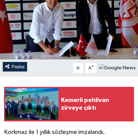
Haberler
KANALV Spor
Kültür Sanat
Magazin
Paylaş
-
+
A
A
Öğle Bülteni
Sağlık
Kemerli pehlivan
Siyaset
zirveye çıktı
Sosyal medya
Korkmaz ile 1 yıllık sözleşme imzalandı.
Spor