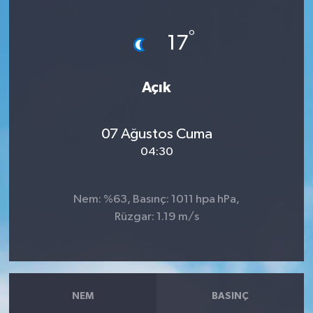
Haberler
°
17
KANALV Spor
Açık
Kültür Sanat
Magazin
07 Ağustos Cuma
04:30
Öğle Bülteni
Nem: %63, Basınç: 1011 hpa hPa,
Sağlık
Rüzgar: 1.19 m/s
Siyaset
Sosyal medya
NEM
BASINÇ
Spor