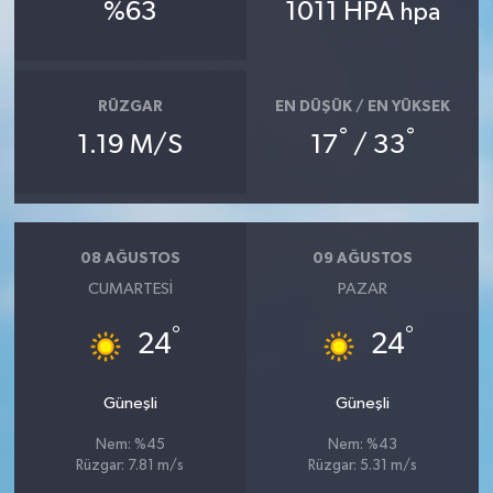
%63
1011 HPA
hpa
Teknoloji
Televizyon
RÜZGAR
EN DÜŞÜK / EN YÜKSEK
°
°
1.19 M/S
17
/ 33
Turizm
Yaşam
08 AĞUSTOS
09 AĞUSTOS
CUMARTESI
PAZAR
°
°
24
24
Güneşli
Güneşli
Nem: %45
Nem: %43
Rüzgar: 7.81 m/s
Rüzgar: 5.31 m/s