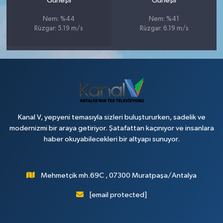
Güneşli
Güneşli
Nem: %44
Nem: %41
Rüzgar: 5.19 m/s
Rüzgar: 6.19 m/s
Kanal V, yepyeni temasıyla sizleri buluştururken, sadelik ve
modernizmi bir araya getiriyor. Şatafattan kaçınıyor ve insanlara
haber okuyabilecekleri bir altyapı sunuyor.
Mehmetçik mh.69C , 07300 Muratpaşa/Antalya
[email protected]