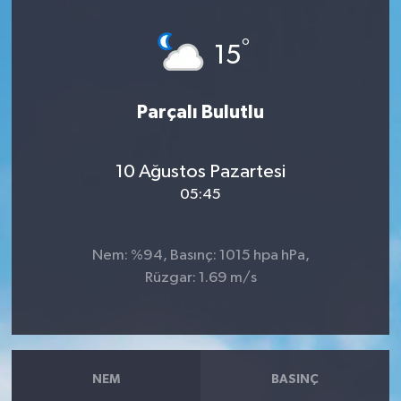
Haberler
°
15
KANALV Spor
Parçalı Bulutlu
Kültür Sanat
Magazin
10 Ağustos Pazartesi
05:45
Öğle Bülteni
Nem: %94, Basınç: 1015 hpa hPa,
Sağlık
Rüzgar: 1.69 m/s
Siyaset
Sosyal medya
NEM
BASINÇ
Spor