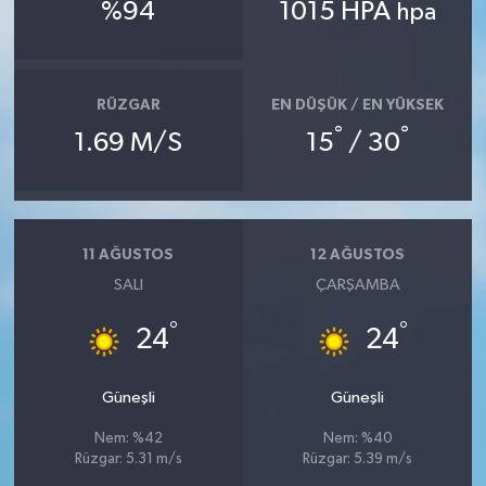
%94
1015 HPA
hpa
Teknoloji
Televizyon
RÜZGAR
EN DÜŞÜK / EN YÜKSEK
°
°
1.69 M/S
15
/ 30
Turizm
Yaşam
11 AĞUSTOS
12 AĞUSTOS
SALI
ÇARŞAMBA
°
°
24
24
Güneşli
Güneşli
Nem: %42
Nem: %40
Rüzgar: 5.31 m/s
Rüzgar: 5.39 m/s