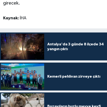
girecek.
Kaynak:
İHA
Antalya'da 3 günde 8 ilçede 34
yangın çıktı
Kemerli pehlivan zirveye çıktı
Bozayıların buzlu meyve keyfi