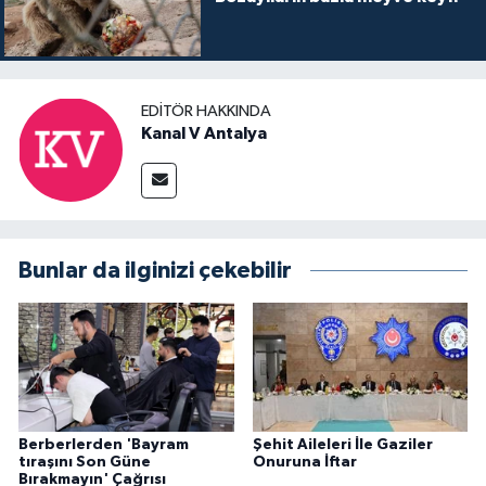
EDITÖR HAKKINDA
Kanal V Antalya
Bunlar da ilginizi çekebilir
Berberlerden 'Bayram
Şehit Aileleri İle Gaziler
tıraşını Son Güne
Onuruna İftar
Bırakmayın' Çağrısı