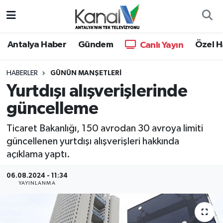
Ana Haber
Nöbetçi Eczaneler
Antalya Haber
Gündem
Özel H
Canlı Yayın
Antalya Haber
Hava Durumu
HABERLER
GÜNÜN MANŞETLERI
Yurtdışı alışverişlerinde
Dünya
Trafik Durumu
güncelleme
Eğitim
Süper Lig Puan Durumu ve Fikstür
Ticaret Bakanlığı, 150 avrodan 30 avroya limiti
Ekonomi
Tüm Manşetler
güncellenen yurtdışı alışverişleri hakkında
açıklama yaptı.
Gündem
Son Dakika Haberleri
06.08.2024 - 11:34
YAYINLANMA
Günün Manşetleri
Haber Arşivi
Haber Kuşakları