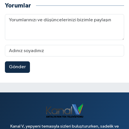
Yorumlar
Gönder
Kanal V, yepyeni temasıyla sizleri buluştururken, sadelik ve