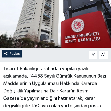
Haberler
KANALV Spor
Kültür Sanat
Magazin
Paylaş
-
+
A
A
Öğle Bülteni
Ticaret Bakanlığı tarafından yapılan yazılı
Sağlık
açıklamada, ‘4458 Sayılı Gümrük Kanununun Bazı
Maddelerinin Uygulanması Hakkında Kararda
Siyaset
Değişiklik Yapılmasına Dair Karar’ın Resmi
Sosyal medya
Gazete’de yayımlandığını hatırlatarak, karar
değişikliği ile 150 avro olan yurtdışından posta
Spor