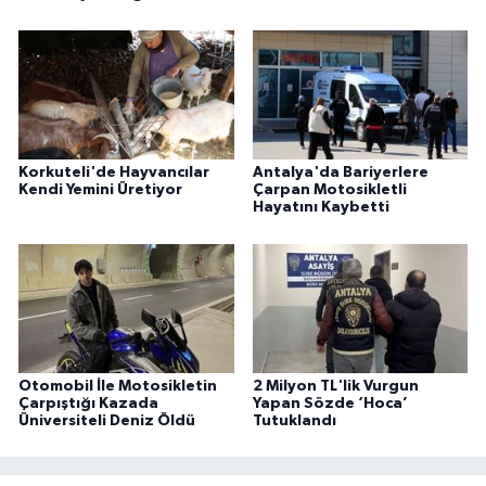
Korkuteli'de Hayvancılar
Antalya'da Bariyerlere
Kendi Yemini Üretiyor
Çarpan Motosikletli
Hayatını Kaybetti
Otomobil İle Motosikletin
2 Milyon TL'lik Vurgun
Çarpıştığı Kazada
Yapan Sözde ‘Hoca’
Üniversiteli Deniz Öldü
Tutuklandı